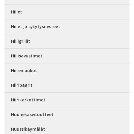
Hiilet
Hiilet ja sytytysnesteet
Hiiligrillit
Hiilisavustimet
Hiirenloukut
Hiiribaarit
Hiirikarkottimet
Huonekasvituotteet
Huussikäymälät