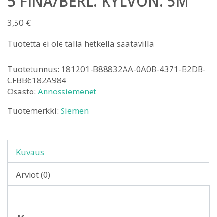
5 FINA/BERL. KYLVÖN. 5M
3,50
€
Tuotetta ei ole tällä hetkellä saatavilla
Tuotetunnus:
181201-B88832AA-0A0B-4371-B2DB-
CFBB6182A984
Osasto:
Annossiemenet
Tuotemerkki:
Siemen
Kuvaus
Arviot (0)