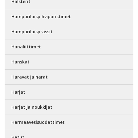
Halsterit
Hampurilaispihvipuristimet
Hampurilaisprässit
Hanaliittimet
Hanskat
Haravat ja harat
Harjat
Harjat ja noukkijat
Harmaavesisuodattimet
Hatut