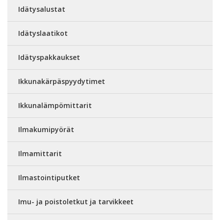
Idätysalustat
Idätyslaatikot
Idätyspakkaukset
Ikkunakärpäspyydytimet
Ikkunalämpömittarit
Ilmakumipyörät
Ilmamittarit
Ilmastointiputket
Imu- ja poistoletkut ja tarvikkeet