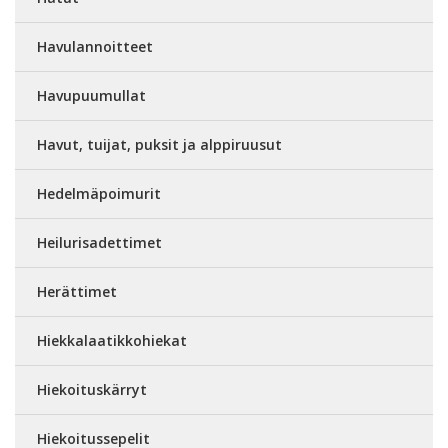
Havulannoitteet
Havupuumullat
Havut, tuijat, puksit ja alppiruusut
Hedelmäpoimurit
Heilurisadettimet
Herättimet
Hiekkalaatikkohiekat
Hiekoituskärryt
Hiekoitussepelit