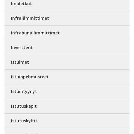
Imuletkut
Infralämmittimet
Infrapunalämmittimet
Invertterit
Istuimet
Istuinpehmusteet
Istuintyynyt
Istutuskepit
Istutuskyltit