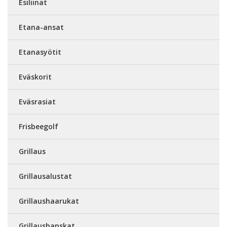
Esiliinat
Etana-ansat
Etanasyötit
Eväskorit
Eväsrasiat
Frisbeegolf
Grillaus
Grillausalustat
Grillaushaarukat
Grillaushanskat