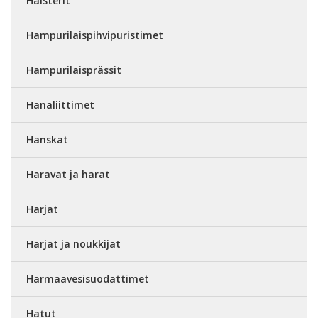
Halsterit
Hampurilaispihvipuristimet
Hampurilaisprässit
Hanaliittimet
Hanskat
Haravat ja harat
Harjat
Harjat ja noukkijat
Harmaavesisuodattimet
Hatut