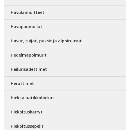
Havulannoitteet
Havupuumullat
Havut, tuijat, puksit ja alppiruusut
Hedelmäpoimurit
Heilurisadettimet
Herättimet
Hiekkalaatikkohiekat
Hiekoituskärryt
Hiekoitussepelit