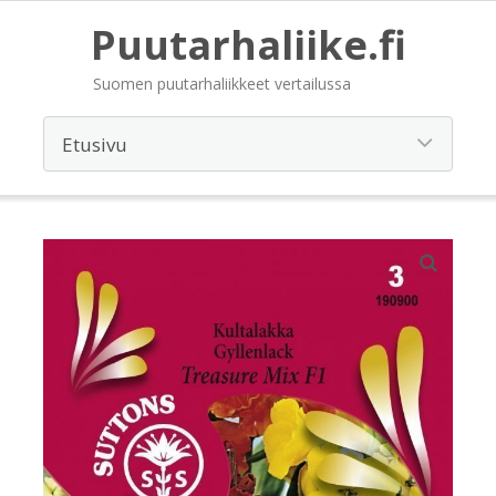
Puutarhaliike.fi
Suomen puutarhaliikkeet vertailussa