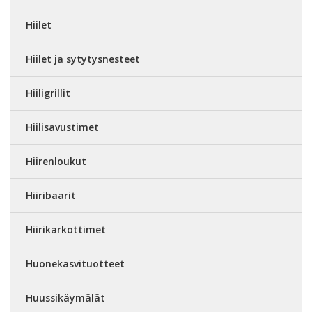
Hiilet
Hiilet ja sytytysnesteet
Hiiligrillit
Hiilisavustimet
Hiirenloukut
Hiiribaarit
Hiirikarkottimet
Huonekasvituotteet
Huussikäymälät