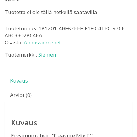
Tuotetta ei ole tällä hetkellä saatavilla
Tuotetunnus:
181201-4BF83EEF-F1F0-41BC-976E-
ABC3302864EA
Osasto:
Annossiemenet
Tuotemerkki:
Siemen
Kuvaus
Arviot (0)
Kuvaus
Erysimum cheiri ’Treasure Mix F1’.