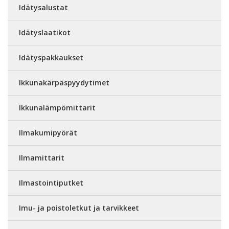
Idätysalustat
Idätyslaatikot
Idätyspakkaukset
Ikkunakärpäspyydytimet
Ikkunalämpömittarit
Ilmakumipyörät
Ilmamittarit
Ilmastointiputket
Imu- ja poistoletkut ja tarvikkeet