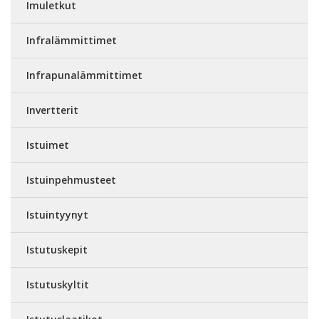
Imuletkut
Infralämmittimet
Infrapunalämmittimet
Invertterit
Istuimet
Istuinpehmusteet
Istuintyynyt
Istutuskepit
Istutuskyltit