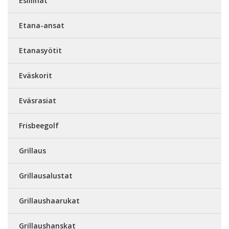
Esiliinat
Etana-ansat
Etanasyötit
Eväskorit
Eväsrasiat
Frisbeegolf
Grillaus
Grillausalustat
Grillaushaarukat
Grillaushanskat