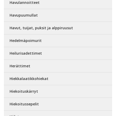
Havulannoitteet
Havupuumullat
Havut, tuijat, puksit ja alppiruusut
Hedelmäpoimurit
Heilurisadettimet
Herättimet
Hiekkalaatikkohiekat
Hiekoituskärryt
Hiekoitussepelit