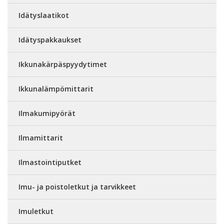
Idätyslaatikot
Idätyspakkaukset
Ikkunakärpäspyydytimet
Ikkunalämpömittarit
Ilmakumipyörät
Ilmamittarit
Ilmastointiputket
Imu- ja poistoletkut ja tarvikkeet
Imuletkut