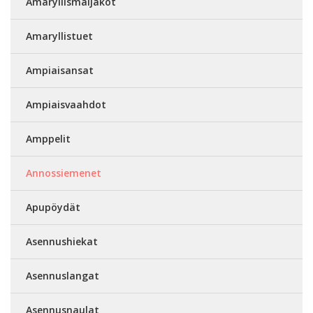
Amaryllismaljakot
Amaryllistuet
Ampiaisansat
Ampiaisvaahdot
Amppelit
Annossiemenet
Apupöydät
Asennushiekat
Asennuslangat
Asennusnaulat