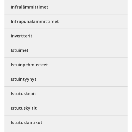
Infralämmittimet
Infrapunalämmittimet
Invertterit
Istuimet
Istuinpehmusteet
Istuintyynyt
Istutuskepit
Istutuskyltit
Istutuslaatikot