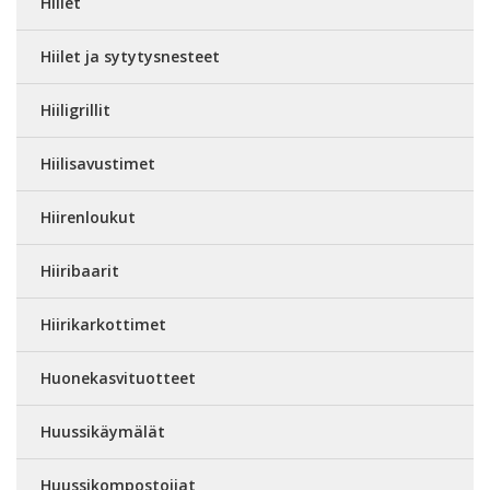
Hiilet
Hiilet ja sytytysnesteet
Hiiligrillit
Hiilisavustimet
Hiirenloukut
Hiiribaarit
Hiirikarkottimet
Huonekasvituotteet
Huussikäymälät
Huussikompostoijat