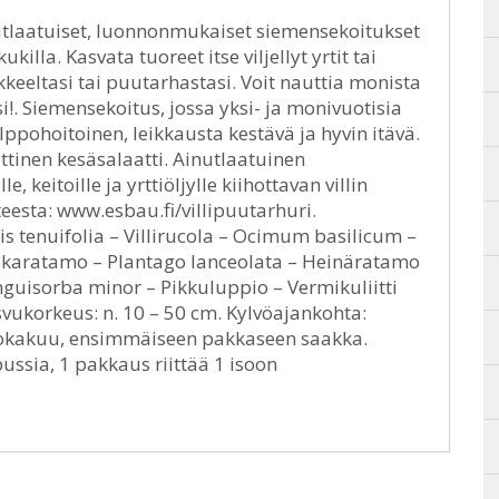
atuiset, luonnonmukaiset siemensekoitukset
ukilla. Kasvata tuoreet itse viljellyt yrtit tai
eltasi tai puutarhastasi. Voit nauttia monista
!. Siemensekoitus, jossa yksi- ja monivuotisia
lppohoitoinen, leikkausta kestävä ja hyvin itävä.
ttinen kesäsalaatti. Ainutlaatuinen
keitoille ja yrttiöljylle kiihottavan villin
teesta: www.esbau.fi/villipuutarhuri.
s tenuifolia – Villirucola – Ocimum basilicum –
uskaratamo – Plantago lanceolata – Heinäratamo
guisorba minor – Pikkuluppio – Vermikuliitti
ukorkeus: n. 10 – 50 cm. Kylvöajankohta:
lokakuu, ensimmäiseen pakkaseen saakka.
ssia, 1 pakkaus riittää 1 isoon