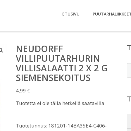
ETUSIVU
PUUTARHALIIKKEE
NEUDORFF
VILLIPUUTARHURIN
VILLISALAATTI 2 X 2 G
E
SIEMENSEKOITUS
4,99
€
Tuotetta ei ole tällä hetkellä saatavilla
Tuotetunnus:
181201-14BA35E4-C406-