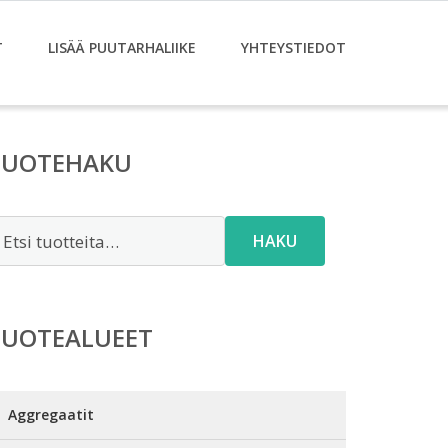
T
LISÄÄ PUUTARHALIIKE
YHTEYSTIEDOT
TUOTEHAKU
tsi:
HAKU
TUOTEALUEET
Aggregaatit