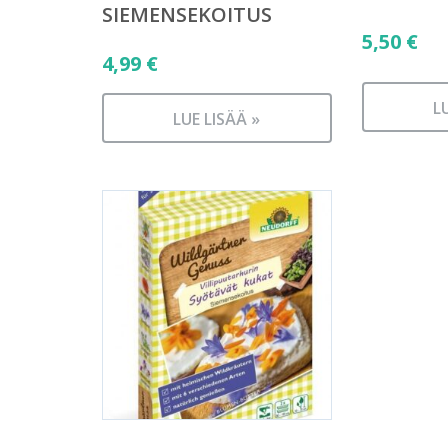
SIEMENSEKOITUS
5,50
€
4,99
€
L
LUE LISÄÄ »