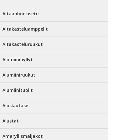
Altaanhoitosetit
Altakasteluamppelit
Altakasteluruukut
Alumiinihyllyt
Alumiiniruukut
Alumiinituolit
Aluslautaset
Alustat
Amaryllismaljakot