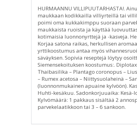
HURMAANNU VILLIPUUTARHASTA!. Ainutla
maukkaan kodikkailla villiyrteillä tai villik
poimi oma kukkakimppu suoraan parvekke
maukkaista ruoista ja käyttää luovuuttasi
kotimaisia luonnonyrttejä ja -kasveja. He
Korjaa satona raikas, herkullisen aromaa
yrttikoostumus antaa myös vihannesruoille, 
säväyksen. Sopivia reseptejä löytyy osoit
Siemensekoituksen koostumus:. Diplotaxi
Thaibasilika – Plantago coronopus – Li
– Rumex acetosa – Niittysuolaheinä – San
(luonnonmukainen apuaine kylvöön). Kasv
Huhti-kesäkuu. Sadonkorjuuaika: Kesä-
Kylvömäärä: 1 pakkaus sisältää 2 annospu
parvekelaatikkoon tai 3 – 6 sankoon.