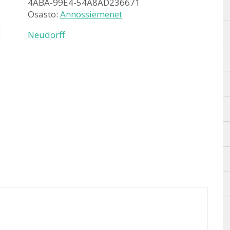
4ABA-99E4-54A8AD236671
Osasto:
Annossiemenet
Neudorff