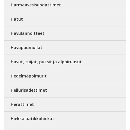
Harmaavesisuodattimet
Hatut
Havulannoitteet
Havupuumullat
Havut, tuijat, puksit ja alppiruusut
Hedelmäpoimurit
Heilurisadettimet
Herättimet
Hiekkalaatikkohiekat