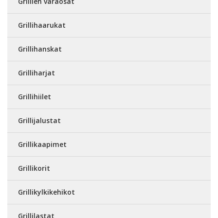
Grillien varaosat
Grillihaarukat
Grillihanskat
Grilliharjat
Grillihiilet
Grillijalustat
Grillikaapimet
Grillikorit
Grillikylkikehikot
Grillilastat