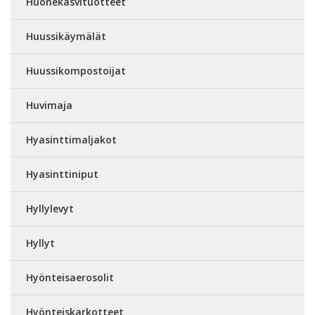
Huonekasvituotteet
Huussikäymälät
Huussikompostoijat
Huvimaja
Hyasinttimaljakot
Hyasinttiniput
Hyllylevyt
Hyllyt
Hyönteisaerosolit
Hyönteiskarkotteet