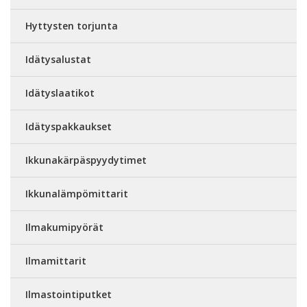
Hyttysten torjunta
Idätysalustat
Idätyslaatikot
Idätyspakkaukset
Ikkunakärpäspyydytimet
Ikkunalämpömittarit
Ilmakumipyörät
Ilmamittarit
Ilmastointiputket