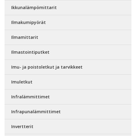
Ikkunalämpömittarit
Ilmakumipyörät
Ilmamittarit
Ilmastointiputket
Imu- ja poistoletkut ja tarvikkeet
Imuletkut
Infralämmittimet
Infrapunalämmittimet
Invertterit