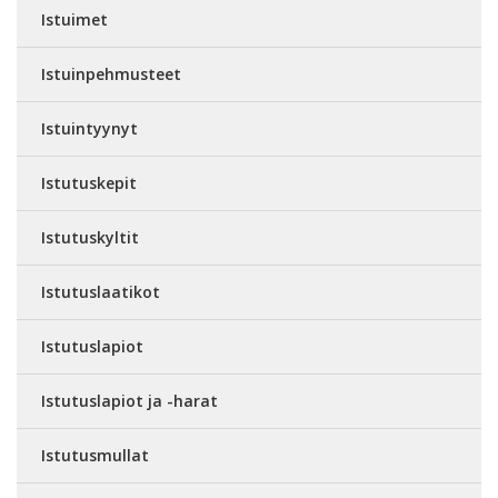
Istuimet
Istuinpehmusteet
Istuintyynyt
Istutuskepit
Istutuskyltit
Istutuslaatikot
Istutuslapiot
Istutuslapiot ja -harat
Istutusmullat