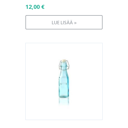
12,00
€
LUE LISÄÄ »