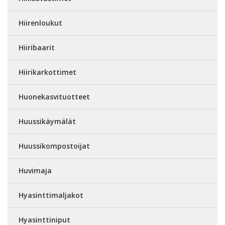
Hiirenloukut
Hiiribaarit
Hiirikarkottimet
Huonekasvituotteet
Huussikäymälät
Huussikompostoijat
Huvimaja
Hyasinttimaljakot
Hyasinttiniput