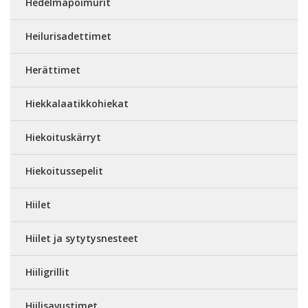
Hedelmäpoimurit
Heilurisadettimet
Herättimet
Hiekkalaatikkohiekat
Hiekoituskärryt
Hiekoitussepelit
Hiilet
Hiilet ja sytytysnesteet
Hiiligrillit
Hiilisavustimet