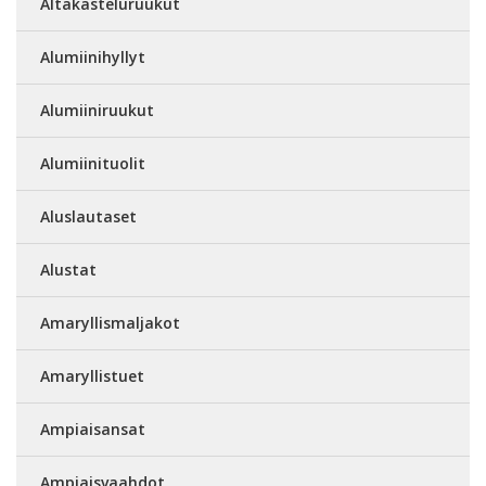
Altakasteluruukut
Alumiinihyllyt
Alumiiniruukut
Alumiinituolit
Aluslautaset
Alustat
Amaryllismaljakot
Amaryllistuet
Ampiaisansat
Ampiaisvaahdot