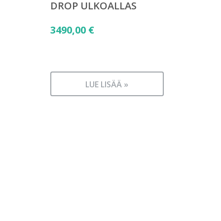
DROP ULKOALLAS
3490,00
€
LUE LISÄÄ »