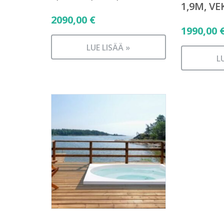
1,9M, VE
2090,00
€
1990,00
LUE LISÄÄ »
L