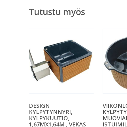
Tutustu myös
DESIGN
VIIKONL
KYLPYTYNNYRI,
KYLPYT
KYLPYKUUTIO,
MUOVIAL
1,67MX1,64M , VEKAS
ISTUIMIL