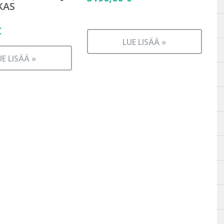
KAS
€
LUE LISÄÄ »
UE LISÄÄ »