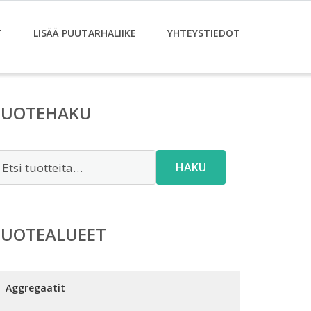
T
LISÄÄ PUUTARHALIIKE
YHTEYSTIEDOT
TUOTEHAKU
tsi:
HAKU
TUOTEALUEET
Aggregaatit