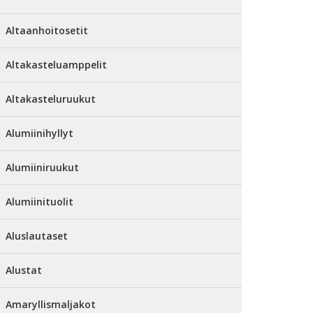
Altaanhoitosetit
Altakasteluamppelit
Altakasteluruukut
Alumiinihyllyt
Alumiiniruukut
Alumiinituolit
Aluslautaset
Alustat
Amaryllismaljakot