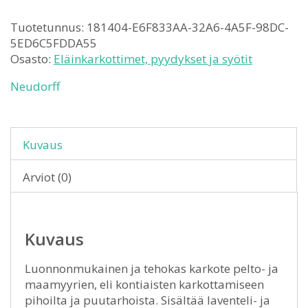
Tuotetunnus:
181404-E6F833AA-32A6-4A5F-98DC-
5ED6C5FDDA55
Osasto:
Eläinkarkottimet, pyydykset ja syötit
Neudorff
Kuvaus
Arviot (0)
Kuvaus
Luonnonmukainen ja tehokas karkote pelto- ja
maamyyrien, eli kontiaisten karkottamiseen
pihoilta ja puutarhoista. Sisältää laventeli- ja