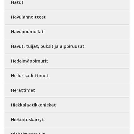
Hatut
Havulannoitteet
Havupuumullat
Havut, tuijat, puksit ja alppiruusut
Hedelmäpoimurit
Heilurisadettimet
Herättimet
Hiekkalaatikkohiekat
Hiekoituskärryt