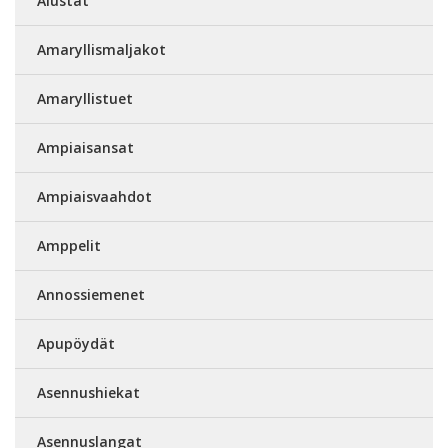
Alustat
Amaryllismaljakot
Amaryllistuet
Ampiaisansat
Ampiaisvaahdot
Amppelit
Annossiemenet
Apupöydät
Asennushiekat
Asennuslangat