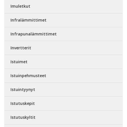
Imuletkut
Infralämmittimet
Infrapunalämmittimet
Invertterit
Istuimet
Istuinpehmusteet
Istuintyynyt
Istutuskepit
Istutuskyltit