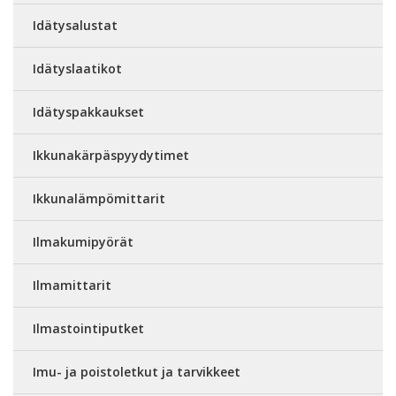
Idätysalustat
Idätyslaatikot
Idätyspakkaukset
Ikkunakärpäspyydytimet
Ikkunalämpömittarit
Ilmakumipyörät
Ilmamittarit
Ilmastointiputket
Imu- ja poistoletkut ja tarvikkeet