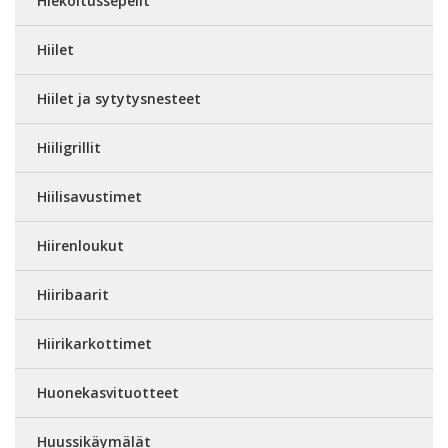
Hiekoitussepelit
Hiilet
Hiilet ja sytytysnesteet
Hiiligrillit
Hiilisavustimet
Hiirenloukut
Hiiribaarit
Hiirikarkottimet
Huonekasvituotteet
Huussikäymälät