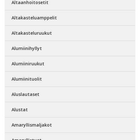
Altaanhoitosetit
Altakasteluamppelit
Altakasteluruukut
Alumiinihyllyt
Alumiiniruukut
Alumiinituolit
Aluslautaset
Alustat
Amaryllismaljakot