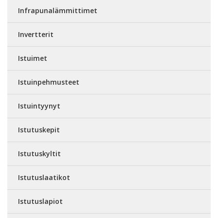
Infrapunalämmittimet
Invertterit
Istuimet
Istuinpehmusteet
Istuintyynyt
Istutuskepit
Istutuskyltit
Istutuslaatikot
Istutuslapiot