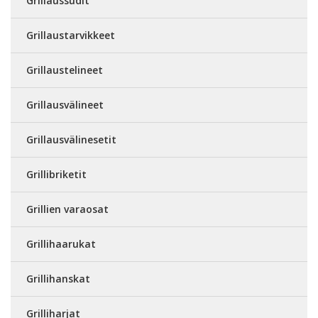
Grillaussudit
Grillaustarvikkeet
Grillaustelineet
Grillausvälineet
Grillausvälinesetit
Grillibriketit
Grillien varaosat
Grillihaarukat
Grillihanskat
Grilliharjat