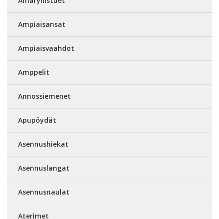
Amaryllistuet
Ampiaisansat
Ampiaisvaahdot
Amppelit
Annossiemenet
Apupöydät
Asennushiekat
Asennuslangat
Asennusnaulat
Aterimet