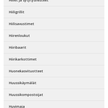
Hiilet ja sytytysnesteet
Hiiligrillit
Hiilisavustimet
Hiirenloukut
Hiiribaarit
Hiirikarkottimet
Huonekasvituotteet
Huussikäymälät
Huussikompostoijat
Huvimaja