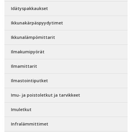
Idätyspakkaukset
Ikkunakärpäspyydytimet
Ikkunalämpömittarit
Ilmakumipyörät
Ilmamittarit
Ilmastointiputket
Imu- ja poistoletkut ja tarvikkeet
Imuletkut
Infralämmittimet