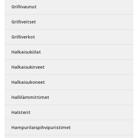
Grillivaunut
Grilliveitset
Grilliverkot
Halkaisukiilat
Halkaisukirveet
Halkaisukoneet
Hallilämmittimet
Halsterit
Hampurilaispihvipuristimet