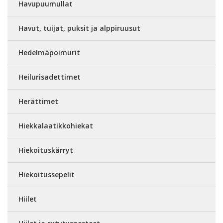
Havupuumullat
Havut, tuijat, puksit ja alppiruusut
Hedelmäpoimurit
Heilurisadettimet
Herättimet
Hiekkalaatikkohiekat
Hiekoituskärryt
Hiekoitussepelit
Hiilet