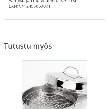
Valmistajan tuotenumero: 870118K
EAN: 6412456863001
Tutustu myös