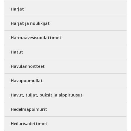
Harjat
Harjat ja noukkijat
Harmaavesisuodattimet
Hatut
Havulannoitteet
Havupuumullat
Havut, tuijat, puksit ja alppiruusut
Hedelmäpoimurit
Heilurisadettimet