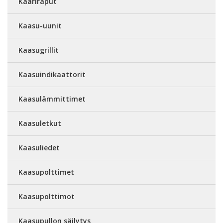
Kaariraput
Kaasu-uunit
Kaasugrillit
Kaasuindikaattorit
Kaasulämmittimet
Kaasuletkut
Kaasuliedet
Kaasupolttimet
Kaasupolttimot
Kaasupullon säilytys