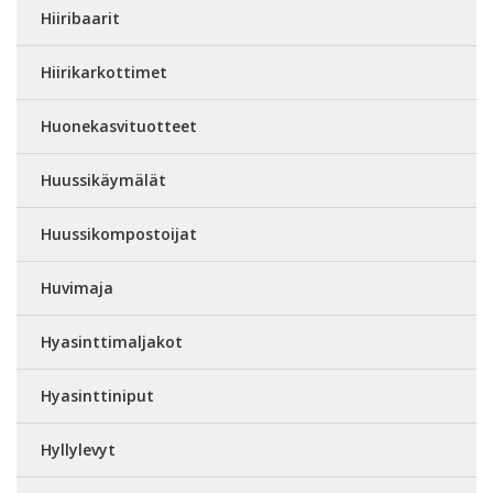
Hiiribaarit
Hiirikarkottimet
Huonekasvituotteet
Huussikäymälät
Huussikompostoijat
Huvimaja
Hyasinttimaljakot
Hyasinttiniput
Hyllylevyt