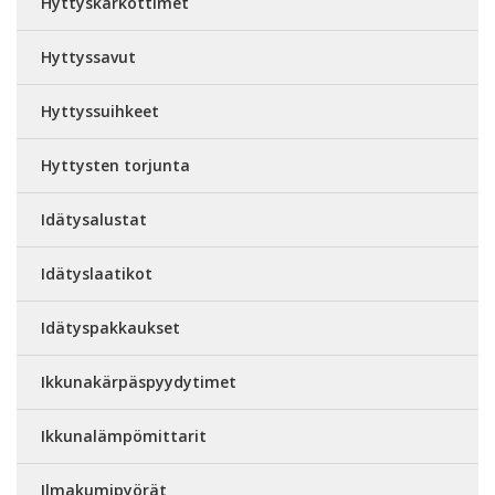
Hyttyskarkottimet
Hyttyssavut
Hyttyssuihkeet
Hyttysten torjunta
Idätysalustat
Idätyslaatikot
Idätyspakkaukset
Ikkunakärpäspyydytimet
Ikkunalämpömittarit
Ilmakumipyörät