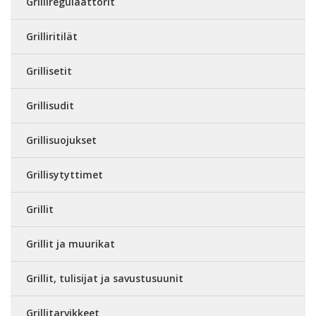
Grilliregulaattorit
Grilliritilät
Grillisetit
Grillisudit
Grillisuojukset
Grillisytyttimet
Grillit
Grillit ja muurikat
Grillit, tulisijat ja savustusuunit
Grillitarvikkeet