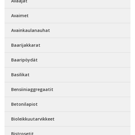
Avaajat
Avaimet
Avainkaulanauhat
Baarijakkarat
Baaripöydät
Basilikat
Bensiiniaggregaatit
Betonilapiot
Bioleikkuutarvikkeet
Bistrosetit