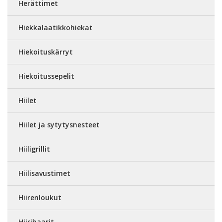
Herättimet
Hiekkalaatikkohiekat
Hiekoituskärryt
Hiekoitussepelit
Hiilet
Hiilet ja sytytysnesteet
Hiiligrillit
Hiilisavustimet
Hiirenloukut
Hiiribaarit