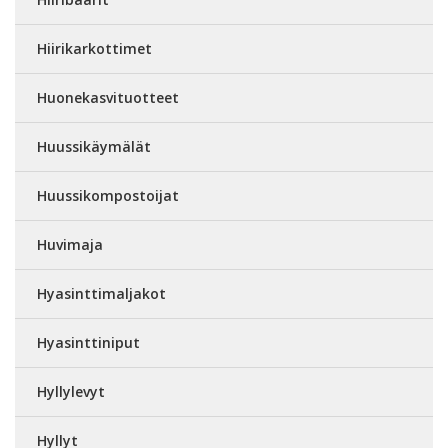
Hiirikarkottimet
Huonekasvituotteet
Huussikäymälät
Huussikompostoijat
Huvimaja
Hyasinttimaljakot
Hyasinttiniput
Hyllylevyt
Hyllyt