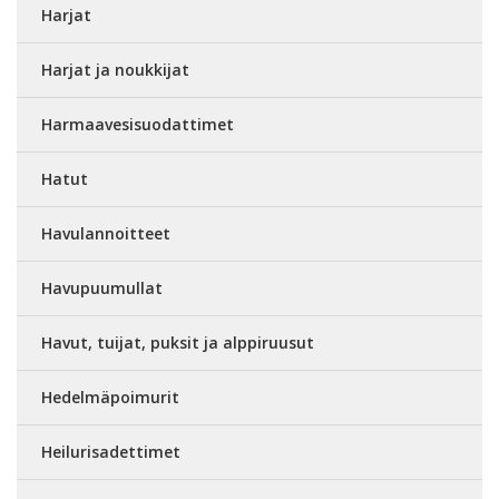
Harjat
Harjat ja noukkijat
Harmaavesisuodattimet
Hatut
Havulannoitteet
Havupuumullat
Havut, tuijat, puksit ja alppiruusut
Hedelmäpoimurit
Heilurisadettimet