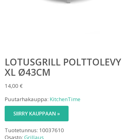
LOTUSGRILL POLTTOLEVY
XL Ø43CM
14,00
€
Puutarhakauppa:
KitchenTime
SIIRRY KAUPPAAN »
Tuotetunnus:
10037610
Osasto:
Grillaus