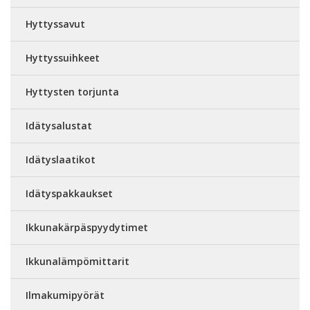
Hyttyssavut
Hyttyssuihkeet
Hyttysten torjunta
Idätysalustat
Idätyslaatikot
Idätyspakkaukset
Ikkunakärpäspyydytimet
Ikkunalämpömittarit
Ilmakumipyörät