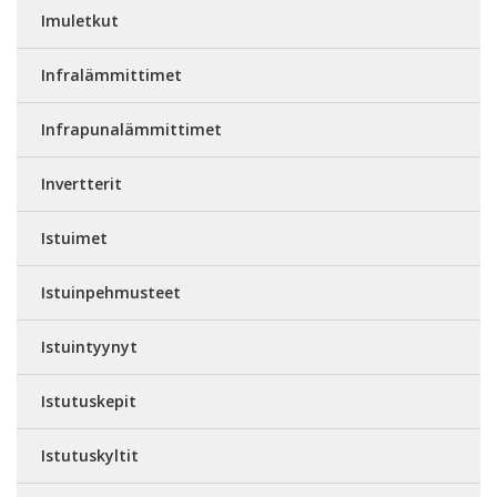
Imuletkut
Infralämmittimet
Infrapunalämmittimet
Invertterit
Istuimet
Istuinpehmusteet
Istuintyynyt
Istutuskepit
Istutuskyltit