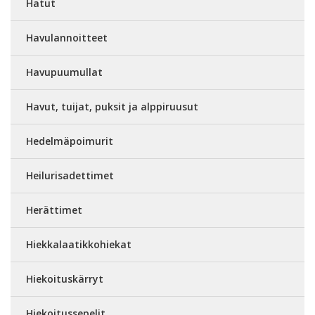
Hatut
Havulannoitteet
Havupuumullat
Havut, tuijat, puksit ja alppiruusut
Hedelmäpoimurit
Heilurisadettimet
Herättimet
Hiekkalaatikkohiekat
Hiekoituskärryt
Hiekoitussepelit