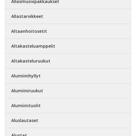
Allasmuovipakkaukset
Allastarvikkeet
Altaanhoitosetit
Altakasteluamppelit
Altakasteluruukut
Alumiinihyllyt
Alumiiniruukut
Alumiinituolit
Aluslautaset
Alustat