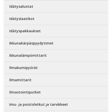
Idätysalustat
Idätyslaatikot
Idätyspakkaukset
Ikkunakärpäspyydytimet
Ikkunalämpömittarit
Ilmakumipyörät
Ilmamittarit
Ilmastointiputket
Imu- ja poistoletkut ja tarvikkeet