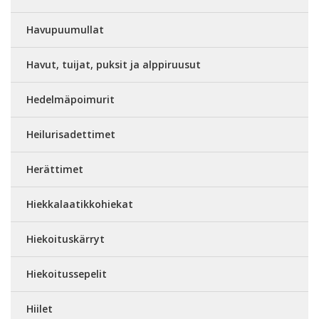
Havupuumullat
Havut, tuijat, puksit ja alppiruusut
Hedelmäpoimurit
Heilurisadettimet
Herättimet
Hiekkalaatikkohiekat
Hiekoituskärryt
Hiekoitussepelit
Hiilet