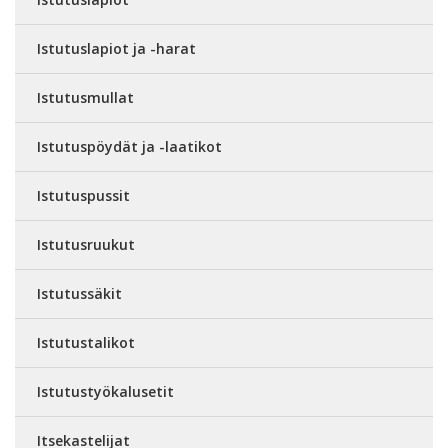
Istutuslapiot ja -harat
Istutusmullat
Istutuspöydät ja -laatikot
Istutuspussit
Istutusruukut
Istutussäkit
Istutustalikot
Istutustyökalusetit
Itsekastelijat