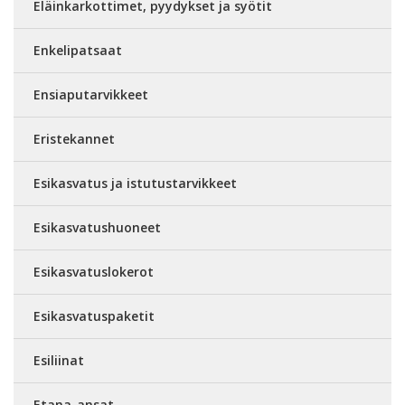
Eläinkarkottimet, pyydykset ja syötit
Enkelipatsaat
Ensiaputarvikkeet
Eristekannet
Esikasvatus ja istutustarvikkeet
Esikasvatushuoneet
Esikasvatuslokerot
Esikasvatuspaketit
Esiliinat
Etana-ansat