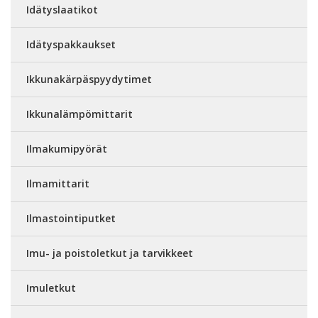
Idätyslaatikot
Idätyspakkaukset
Ikkunakärpäspyydytimet
Ikkunalämpömittarit
Ilmakumipyörät
Ilmamittarit
Ilmastointiputket
Imu- ja poistoletkut ja tarvikkeet
Imuletkut