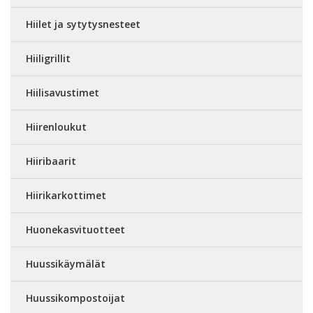
Hiilet ja sytytysnesteet
Hiiligrillit
Hiilisavustimet
Hiirenloukut
Hiiribaarit
Hiirikarkottimet
Huonekasvituotteet
Huussikäymälät
Huussikompostoijat