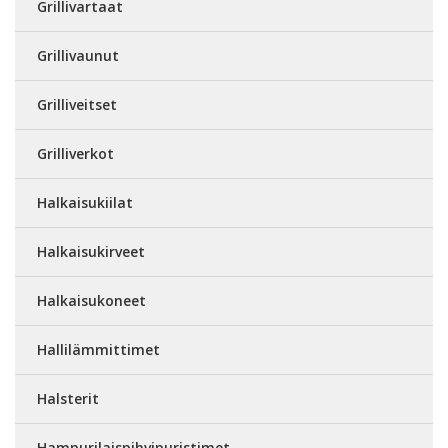
Grillivartaat
Grillivaunut
Grilliveitset
Grilliverkot
Halkaisukiilat
Halkaisukirveet
Halkaisukoneet
Hallilämmittimet
Halsterit
Hampurilaispihvipuristimet