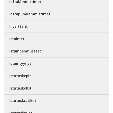
Infralämmittimet
Infrapunalämmittimet
Invertterit
Istuimet
Istuinpehmusteet
Istuintyynyt
Istutuskepit
Istutuskyltit
Istutuslaatikot
Istutuslapiot