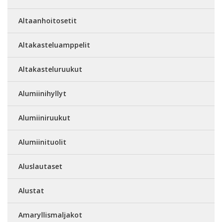
Altaanhoitosetit
Altakasteluamppelit
Altakasteluruukut
Alumiinihyllyt
Alumiiniruukut
Alumiinituolit
Aluslautaset
Alustat
Amaryllismaljakot