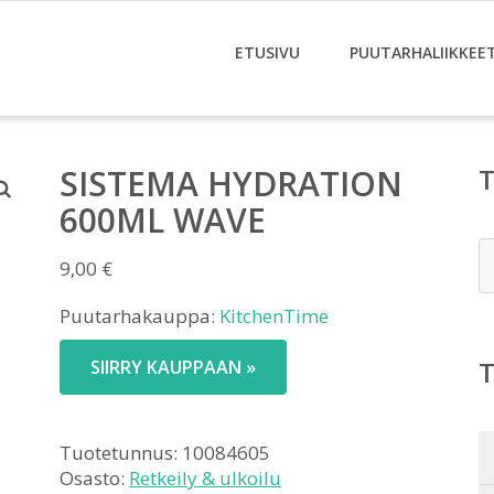
ETUSIVU
PUUTARHALIIKKEE
SISTEMA HYDRATION
600ML WAVE
E
9,00
€
Puutarhakauppa:
KitchenTime
SIIRRY KAUPPAAN »
Tuotetunnus:
10084605
Osasto:
Retkeily & ulkoilu