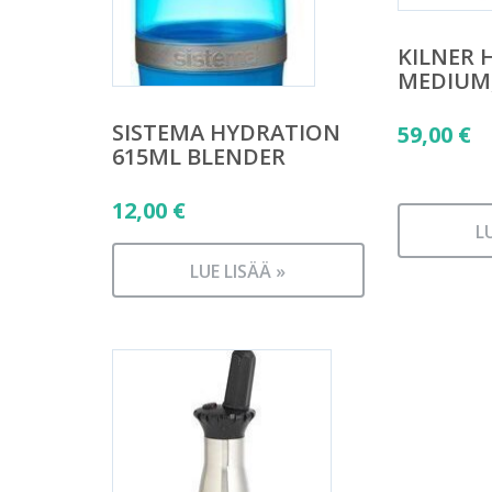
KILNER 
MEDIUM,
SISTEMA HYDRATION
59,00
€
615ML BLENDER
12,00
€
L
LUE LISÄÄ »