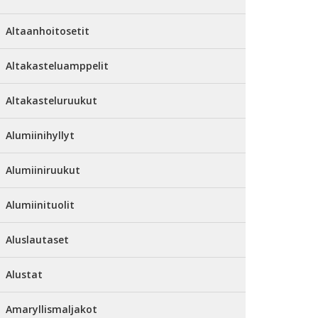
Altaanhoitosetit
Altakasteluamppelit
Altakasteluruukut
Alumiinihyllyt
Alumiiniruukut
Alumiinituolit
Aluslautaset
Alustat
Amaryllismaljakot