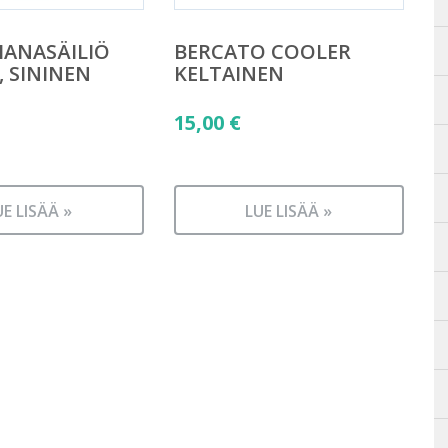
HANASÄILIÖ
BERCATO COOLER
 SININEN
KELTAINEN
15,00
€
UE LISÄÄ »
LUE LISÄÄ »