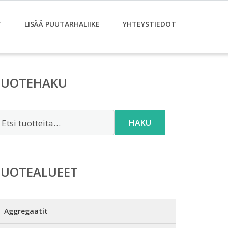
T
LISÄÄ PUUTARHALIIKE
YHTEYSTIEDOT
TUOTEHAKU
tsi:
HAKU
TUOTEALUEET
Aggregaatit