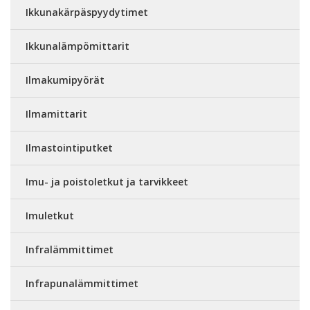
Ikkunakärpäspyydytimet
Ikkunalämpömittarit
Ilmakumipyörät
Ilmamittarit
Ilmastointiputket
Imu- ja poistoletkut ja tarvikkeet
Imuletkut
Infralämmittimet
Infrapunalämmittimet