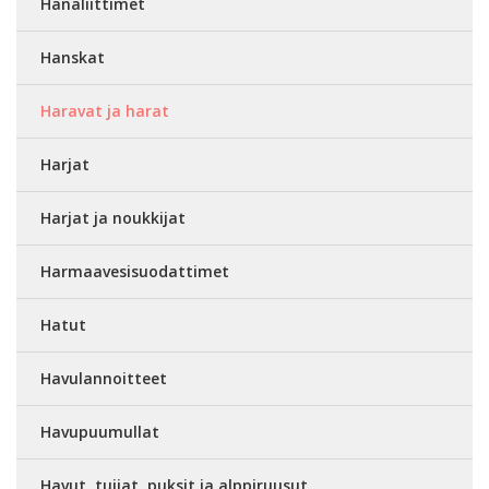
Hanaliittimet
Hanskat
Haravat ja harat
Harjat
Harjat ja noukkijat
Harmaavesisuodattimet
Hatut
Havulannoitteet
Havupuumullat
Havut, tuijat, puksit ja alppiruusut