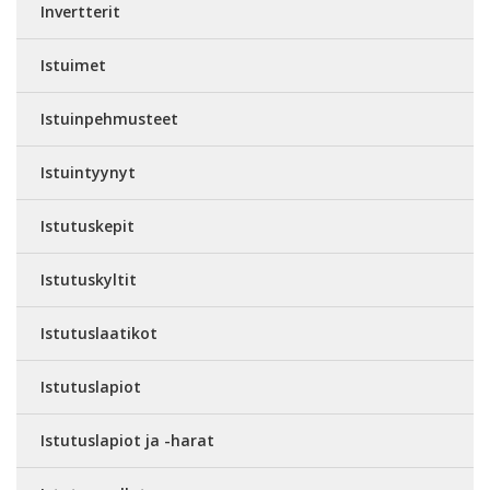
Invertterit
Istuimet
Istuinpehmusteet
Istuintyynyt
Istutuskepit
Istutuskyltit
Istutuslaatikot
Istutuslapiot
Istutuslapiot ja -harat