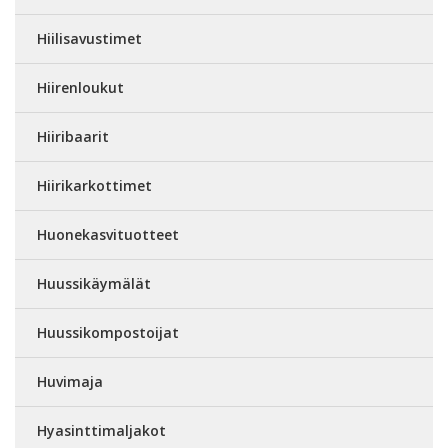
Hiilisavustimet
Hiirenloukut
Hiiribaarit
Hiirikarkottimet
Huonekasvituotteet
Huussikäymälät
Huussikompostoijat
Huvimaja
Hyasinttimaljakot