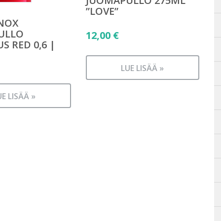
JUOMAPULLO 275ML
”LOVE”
INOX
ULLO
12,00
€
S RED 0,6 |
LUE LISÄÄ »
UE LISÄÄ »