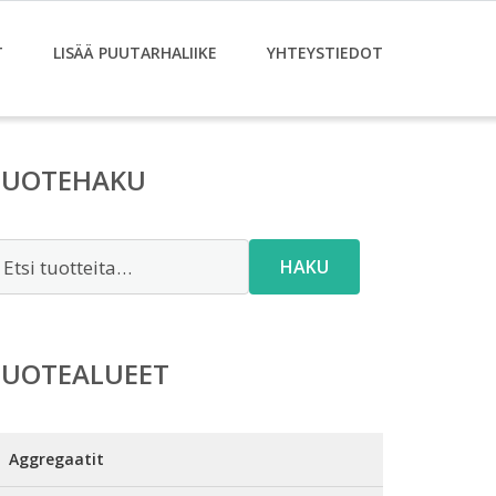
T
LISÄÄ PUUTARHALIIKE
YHTEYSTIEDOT
TUOTEHAKU
tsi:
HAKU
TUOTEALUEET
Aggregaatit