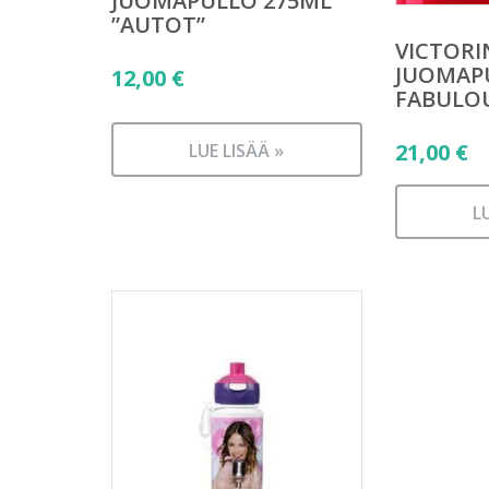
JUOMAPULLO 275ML
”AUTOT”
VICTOR
JUOMAP
12,00
€
FABULOU
21,00
€
LUE LISÄÄ »
L