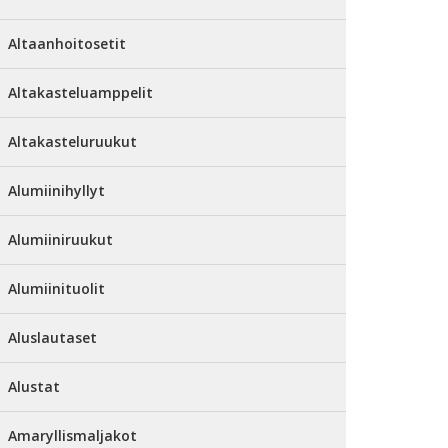
Altaanhoitosetit
Altakasteluamppelit
Altakasteluruukut
Alumiinihyllyt
Alumiiniruukut
Alumiinituolit
Aluslautaset
Alustat
Amaryllismaljakot