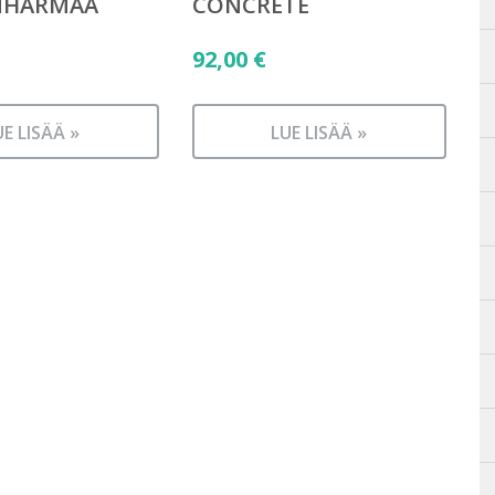
NHARMAA
CONCRETE
92,00
€
UE LISÄÄ »
LUE LISÄÄ »