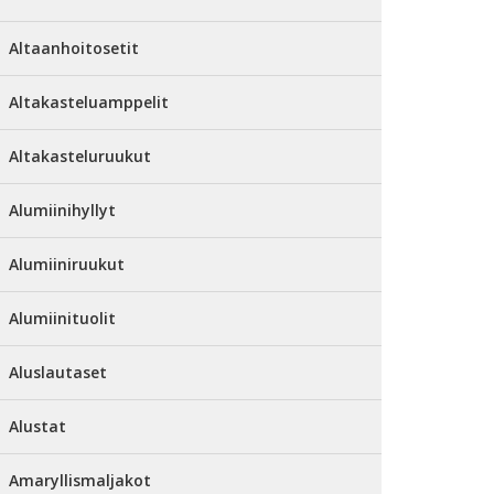
Altaanhoitosetit
Altakasteluamppelit
Altakasteluruukut
Alumiinihyllyt
Alumiiniruukut
Alumiinituolit
Aluslautaset
Alustat
Amaryllismaljakot