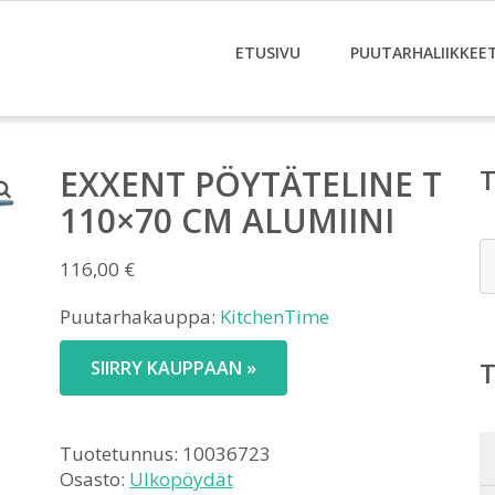
ETUSIVU
PUUTARHALIIKKEE
EXXENT PÖYTÄTELINE T
110×70 CM ALUMIINI
E
116,00
€
Puutarhakauppa:
KitchenTime
SIIRRY KAUPPAAN »
Tuotetunnus:
10036723
Osasto:
Ulkopöydät