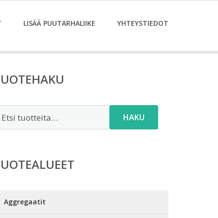
T
LISÄÄ PUUTARHALIIKE
YHTEYSTIEDOT
TUOTEHAKU
tsi:
HAKU
TUOTEALUEET
Aggregaatit