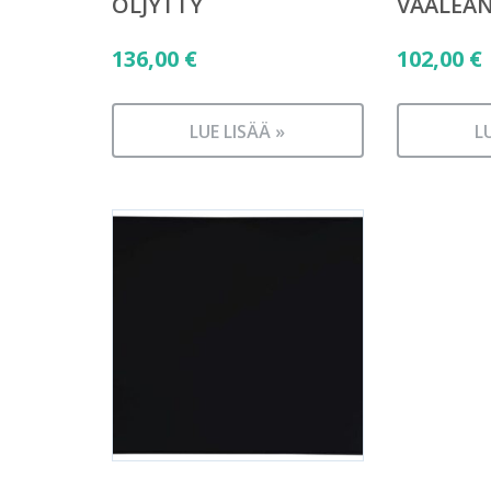
ÖLJYTTY
VAALEA
136,00
€
102,00
€
LUE LISÄÄ »
L