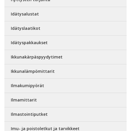
Idätysalustat
Idätyslaatikot
Idätyspakkaukset
Ikkunakärpäspyydytimet
Ikkunalämpömittarit
Ilmakumipyörät
Ilmamittarit
Ilmastointiputket
Imu- ja poistoletkut ja tarvikkeet