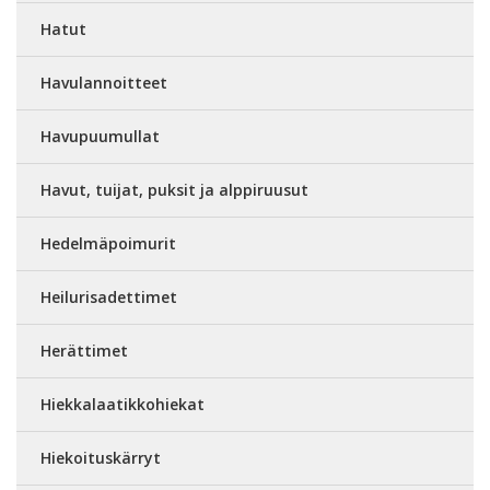
Hatut
Havulannoitteet
Havupuumullat
Havut, tuijat, puksit ja alppiruusut
Hedelmäpoimurit
Heilurisadettimet
Herättimet
Hiekkalaatikkohiekat
Hiekoituskärryt