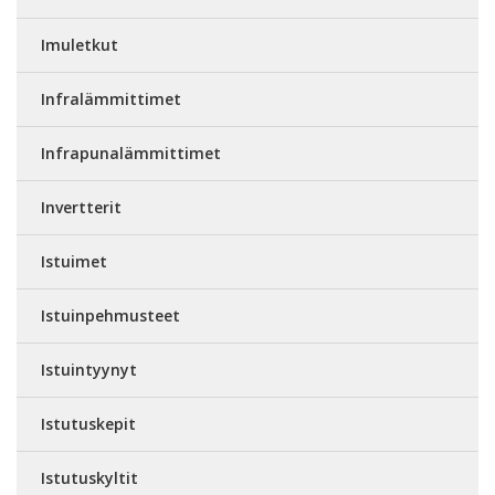
Imuletkut
Infralämmittimet
Infrapunalämmittimet
Invertterit
Istuimet
Istuinpehmusteet
Istuintyynyt
Istutuskepit
Istutuskyltit