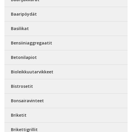
Baaripöydät
Basilikat
Bensiiniaggregaatit
Betonilapiot
Bioleikkuutarvikkeet
Bistrosetit
Bonsairavinteet
Briketit
Brikettigrillit