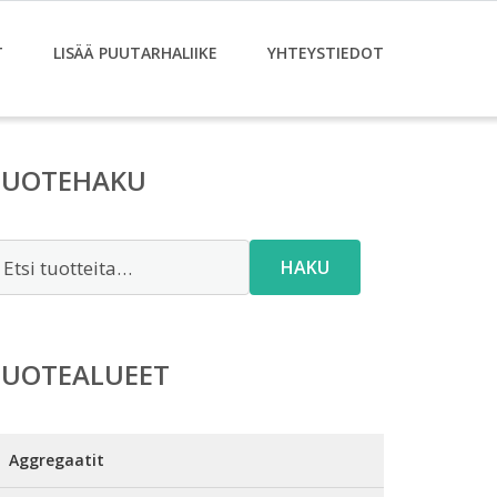
T
LISÄÄ PUUTARHALIIKE
YHTEYSTIEDOT
TUOTEHAKU
tsi:
HAKU
TUOTEALUEET
Aggregaatit