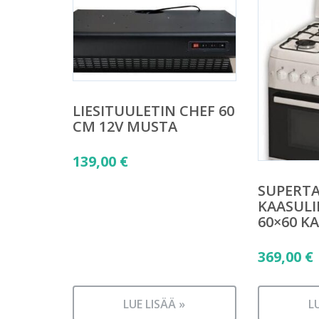
LIESITUULETIN CHEF 60
CM 12V MUSTA
139,00
€
SUPERTA
KAASULI
60×60 K
369,00
€
LUE LISÄÄ »
L