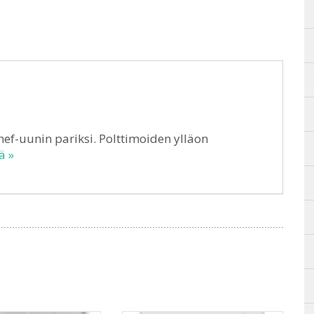
hef-uunin pariksi. Polttimoiden ylläon
ä »