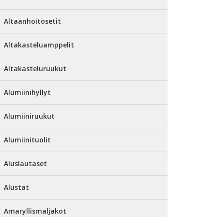
Altaanhoitosetit
Altakasteluamppelit
Altakasteluruukut
Alumiinihyllyt
Alumiiniruukut
Alumiinituolit
Aluslautaset
Alustat
Amaryllismaljakot