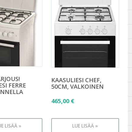
RJOUS!
KAASULIESI CHEF,
ESI FERRE
50CM, VALKOINEN
ANNELLA
465,00
€
UE LISÄÄ »
LUE LISÄÄ »