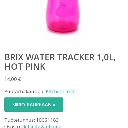
BRIX WATER TRACKER 1,0L,
HOT PINK
14,00
€
Puutarhakauppa:
KitchenTime
SIIRRY KAUPPAAN »
Tuotetunnus:
10051183
Osasto:
Retkeily & ulkoilu