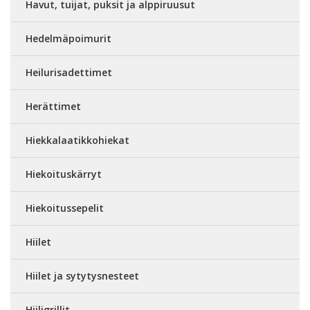
Havut, tuijat, puksit ja alppiruusut
Hedelmäpoimurit
Heilurisadettimet
Herättimet
Hiekkalaatikkohiekat
Hiekoituskärryt
Hiekoitussepelit
Hiilet
Hiilet ja sytytysnesteet
Hiiligrillit