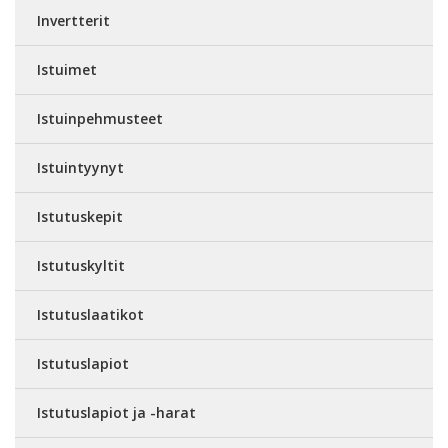
Invertterit
Istuimet
Istuinpehmusteet
Istuintyynyt
Istutuskepit
Istutuskyltit
Istutuslaatikot
Istutuslapiot
Istutuslapiot ja -harat