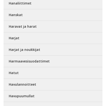
Hanaliittimet
Hanskat
Haravat ja harat
Harjat
Harjat ja noukkijat
Harmaavesisuodattimet
Hatut
Havulannoitteet
Havupuumullat