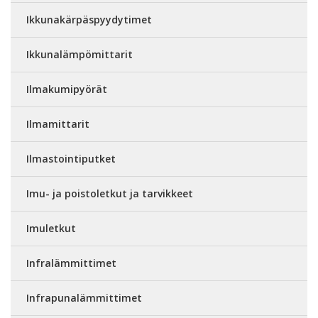
Ikkunakärpäspyydytimet
Ikkunalämpömittarit
Ilmakumipyörät
Ilmamittarit
Ilmastointiputket
Imu- ja poistoletkut ja tarvikkeet
Imuletkut
Infralämmittimet
Infrapunalämmittimet