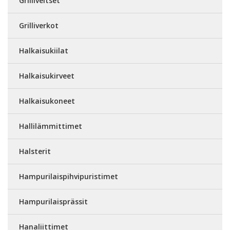
Grilliveitset
Grilliverkot
Halkaisukiilat
Halkaisukirveet
Halkaisukoneet
Hallilämmittimet
Halsterit
Hampurilaispihvipuristimet
Hampurilaisprässit
Hanaliittimet