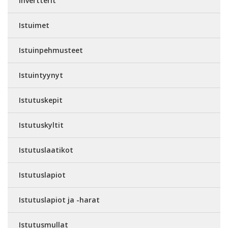
Invertterit
Istuimet
Istuinpehmusteet
Istuintyynyt
Istutuskepit
Istutuskyltit
Istutuslaatikot
Istutuslapiot
Istutuslapiot ja -harat
Istutusmullat