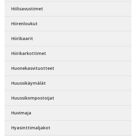
Hiilisavustimet
Hiirenloukut
Hiiribaarit
Hiirikarkottimet
Huonekasvituotteet
Huussikäymälät
Huussikompostoijat
Huvimaja
Hyasinttimaljakot