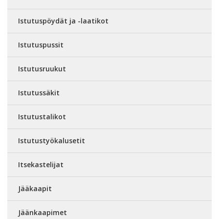
Istutuspöydät ja -laatikot
Istutuspussit
Istutusruukut
Istutussäkit
Istutustalikot
Istutustyökalusetit
Itsekastelijat
Jääkaapit
Jäänkaapimet