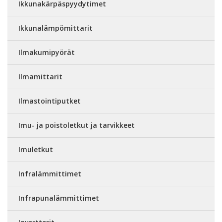
Ikkunakärpäspyydytimet
Ikkunalämpömittarit
Ilmakumipyörät
Ilmamittarit
Ilmastointiputket
Imu- ja poistoletkut ja tarvikkeet
Imuletkut
Infralämmittimet
Infrapunalämmittimet