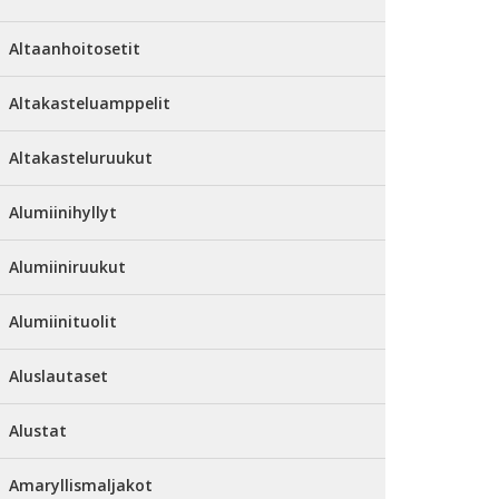
Altaanhoitosetit
Altakasteluamppelit
Altakasteluruukut
Alumiinihyllyt
Alumiiniruukut
Alumiinituolit
Aluslautaset
Alustat
Amaryllismaljakot