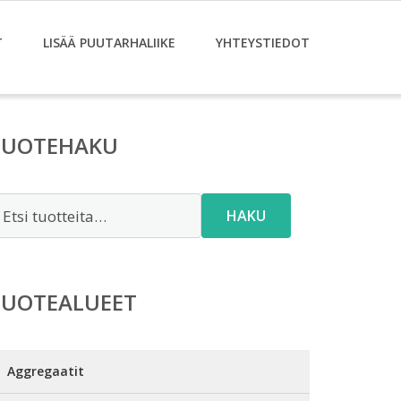
T
LISÄÄ PUUTARHALIIKE
YHTEYSTIEDOT
TUOTEHAKU
tsi:
HAKU
TUOTEALUEET
Aggregaatit