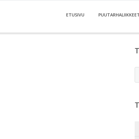
ETUSIVU
PUUTARHALIIKKEE
E