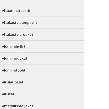
Altaanhoitosetit
Altakasteluamppelit
Altakasteluruukut
Alumiinihyllyt
Alumiiniruukut
Alumiinituolit
Aluslautaset
Alustat
Amaryllismaljakot