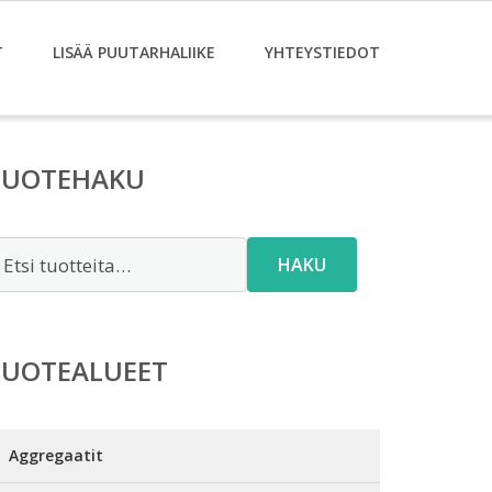
T
LISÄÄ PUUTARHALIIKE
YHTEYSTIEDOT
TUOTEHAKU
tsi:
HAKU
TUOTEALUEET
Aggregaatit