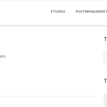
ETUSIVU
PUUTARHALIIKKEE
E
alo