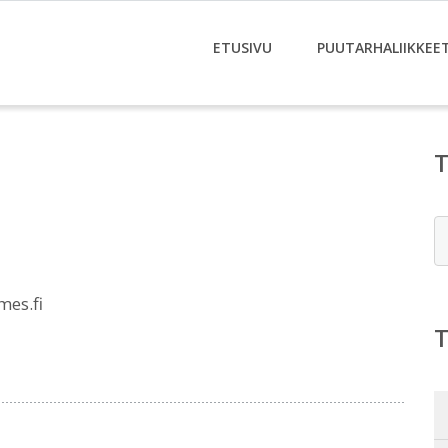
ETUSIVU
PUUTARHALIIKKEE
E
es.fi