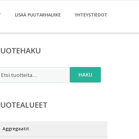
T
LISÄÄ PUUTARHALIIKE
YHTEYSTIEDOT
TUOTEHAKU
tsi:
HAKU
TUOTEALUEET
Aggregaatit