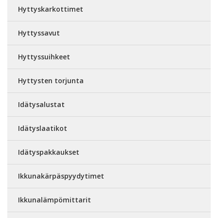
Hyttyskarkottimet
Hyttyssavut
Hyttyssuihkeet
Hyttysten torjunta
Idätysalustat
Idätyslaatikot
Idätyspakkaukset
Ikkunakärpäspyydytimet
Ikkunalämpömittarit