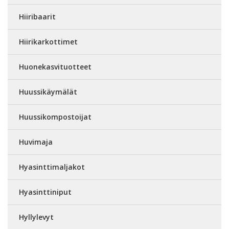
Hiiribaarit
Hiirikarkottimet
Huonekasvituotteet
Huussikäymälät
Huussikompostoijat
Huvimaja
Hyasinttimaljakot
Hyasinttiniput
Hyllylevyt