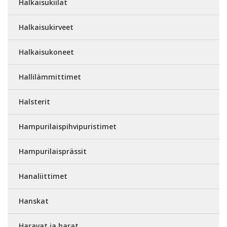
Halkaisukiilat
Halkaisukirveet
Halkaisukoneet
Hallilämmittimet
Halsterit
Hampurilaispihvipuristimet
Hampurilaisprässit
Hanaliittimet
Hanskat
Haravat ja harat