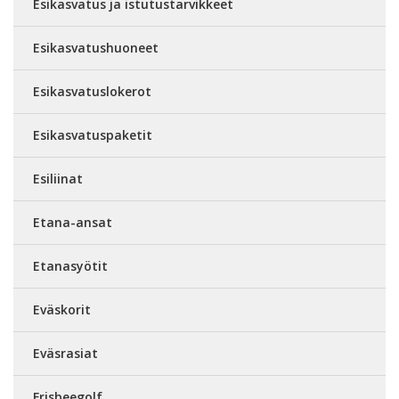
Esikasvatus ja istutustarvikkeet
Esikasvatushuoneet
Esikasvatuslokerot
Esikasvatuspaketit
Esiliinat
Etana-ansat
Etanasyötit
Eväskorit
Eväsrasiat
Frisbeegolf