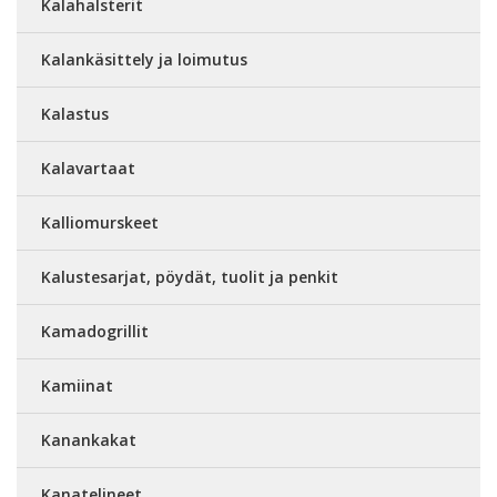
Kalahalsterit
Kalankäsittely ja loimutus
Kalastus
Kalavartaat
Kalliomurskeet
Kalustesarjat, pöydät, tuolit ja penkit
Kamadogrillit
Kamiinat
Kanankakat
Kanatelineet