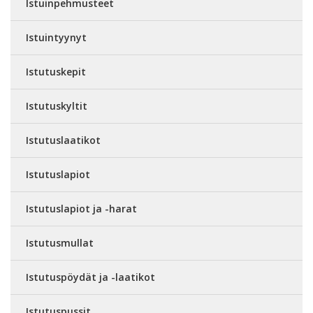
Istuinpehmusteet
Istuintyynyt
Istutuskepit
Istutuskyltit
Istutuslaatikot
Istutuslapiot
Istutuslapiot ja -harat
Istutusmullat
Istutuspöydät ja -laatikot
Istutuspussit