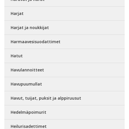
Harjat
Harjat ja noukkijat
Harmaavesisuodattimet
Hatut
Havulannoitteet
Havupuumullat
Havut, tuijat, puksit ja alppiruusut
Hedelmäpoimurit
Heilurisadettimet