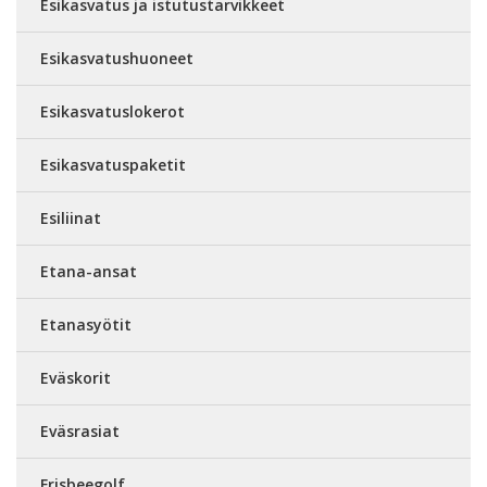
Esikasvatus ja istutustarvikkeet
Esikasvatushuoneet
Esikasvatuslokerot
Esikasvatuspaketit
Esiliinat
Etana-ansat
Etanasyötit
Eväskorit
Eväsrasiat
Frisbeegolf