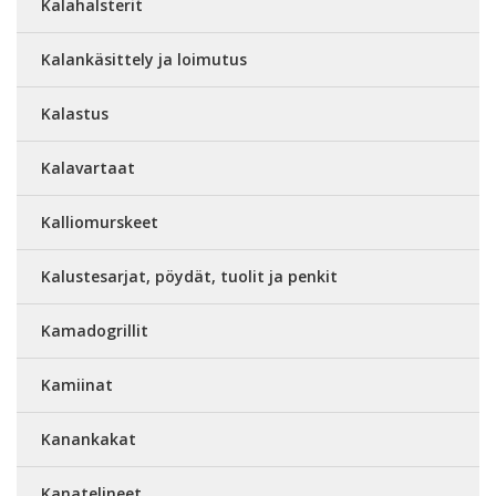
Kalahalsterit
Kalankäsittely ja loimutus
Kalastus
Kalavartaat
Kalliomurskeet
Kalustesarjat, pöydät, tuolit ja penkit
Kamadogrillit
Kamiinat
Kanankakat
Kanatelineet