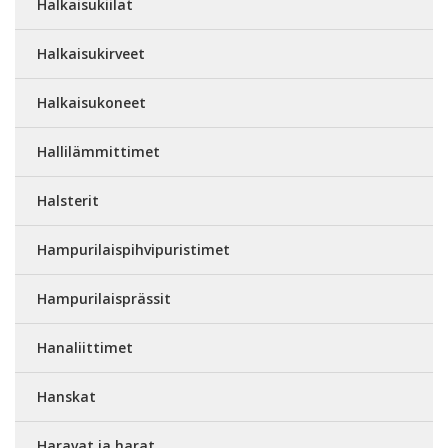
Halkaisukiilat
Halkaisukirveet
Halkaisukoneet
Hallilämmittimet
Halsterit
Hampurilaispihvipuristimet
Hampurilaisprässit
Hanaliittimet
Hanskat
Haravat ja harat