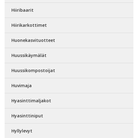
Hiiribaarit
Hiirikarkottimet
Huonekasvituotteet
Huussikäymälät
Huussikompostoijat
Huvimaja
Hyasinttimaljakot
Hyasinttiniput
Hyllylevyt