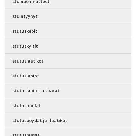
Istuinpehmusteet
Istuintyynyt
Istutuskepit
Istutuskyltit
Istutuslaatikot
Istutuslapiot
Istutuslapiot ja -harat
Istutusmullat
Istutuspöydät ja -laatikot
Istutuspussit