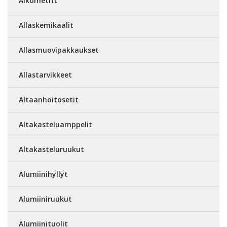
Alkometrit
Allaskemikaalit
Allasmuovipakkaukset
Allastarvikkeet
Altaanhoitosetit
Altakasteluamppelit
Altakasteluruukut
Alumiinihyllyt
Alumiiniruukut
Alumiinituolit