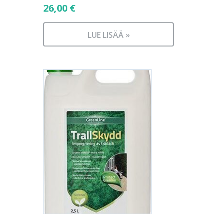
26,00
€
LUE LISÄÄ »