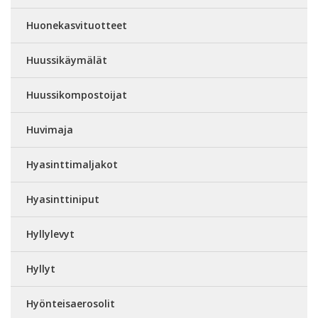
Huonekasvituotteet
Huussikäymälät
Huussikompostoijat
Huvimaja
Hyasinttimaljakot
Hyasinttiniput
Hyllylevyt
Hyllyt
Hyönteisaerosolit