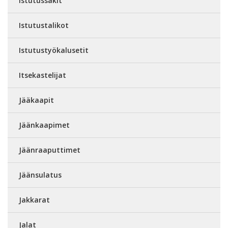
Istutussäkit
Istutustalikot
Istutustyökalusetit
Itsekastelijat
Jääkaapit
Jäänkaapimet
Jäänraaputtimet
Jäänsulatus
Jakkarat
Jalat