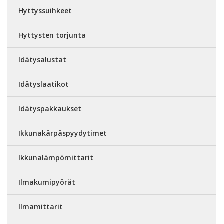
Hyttyssuihkeet
Hyttysten torjunta
Idätysalustat
Idätyslaatikot
Idätyspakkaukset
Ikkunakärpäspyydytimet
Ikkunalämpömittarit
Ilmakumipyörät
Ilmamittarit