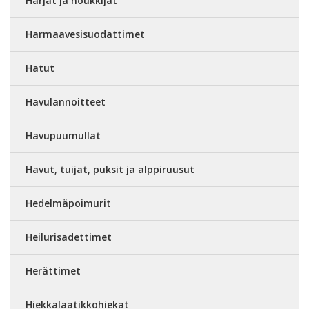
Harjat ja noukkijat
Harmaavesisuodattimet
Hatut
Havulannoitteet
Havupuumullat
Havut, tuijat, puksit ja alppiruusut
Hedelmäpoimurit
Heilurisadettimet
Herättimet
Hiekkalaatikkohiekat