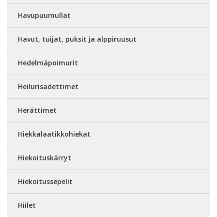
Havupuumullat
Havut, tuijat, puksit ja alppiruusut
Hedelmäpoimurit
Heilurisadettimet
Herättimet
Hiekkalaatikkohiekat
Hiekoituskärryt
Hiekoitussepelit
Hiilet