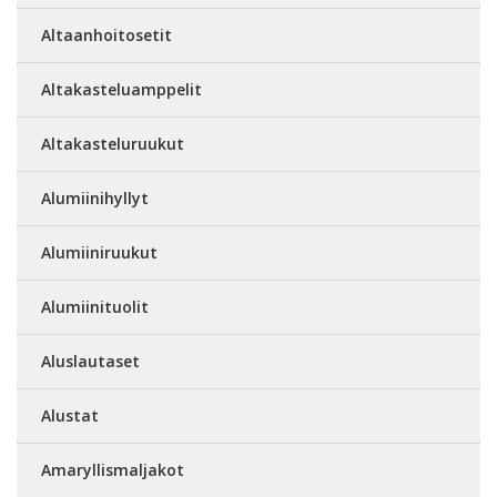
Altaanhoitosetit
Altakasteluamppelit
Altakasteluruukut
Alumiinihyllyt
Alumiiniruukut
Alumiinituolit
Aluslautaset
Alustat
Amaryllismaljakot