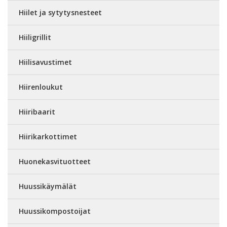
Hiilet ja sytytysnesteet
Hiiligrillit
Hiilisavustimet
Hiirenloukut
Hiiribaarit
Hiirikarkottimet
Huonekasvituotteet
Huussikäymälät
Huussikompostoijat