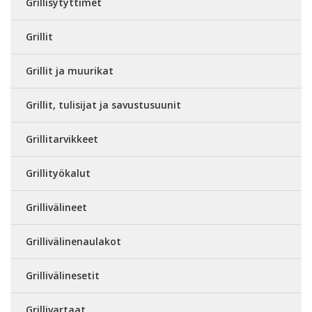
Grillisytyttimet
Grillit
Grillit ja muurikat
Grillit, tulisijat ja savustusuunit
Grillitarvikkeet
Grillityökalut
Grillivälineet
Grillivälinenaulakot
Grillivälinesetit
Grillivartaat