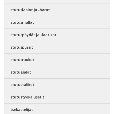
Istutuslapiot ja -harat
Istutusmullat
Istutuspöydät ja -laatikot
Istutuspussit
Istutusruukut
Istutussäkit
Istutustalikot
Istutustyökalusetit
Itsekastelijat