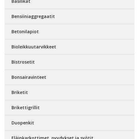
Basilikat
Bensiiniaggregaatit
Betonilapiot
Bioleikkuutarvikkeet
Bistrosetit
Bonsairavinteet
Briketit
Brikettigrillit
Duopenkit
Eläinkarkottimet, pyydykset ja syötit