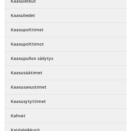
Kaasuletkut
Kaasuliedet
Kaasupolttimet
Kaasupolttimot
Kaasupullon säilytys
Kaasusäätimet
Kaasusavustimet
Kaasusytyttimet
Kahvat
Kaislaleikkurit