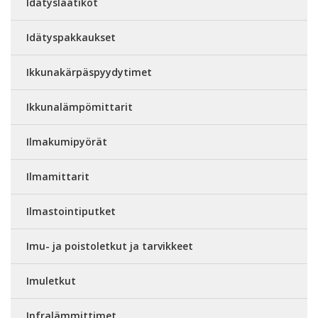
Idätyslaatikot
Idätyspakkaukset
Ikkunakärpäspyydytimet
Ikkunalämpömittarit
Ilmakumipyörät
Ilmamittarit
Ilmastointiputket
Imu- ja poistoletkut ja tarvikkeet
Imuletkut
Infralämmittimet