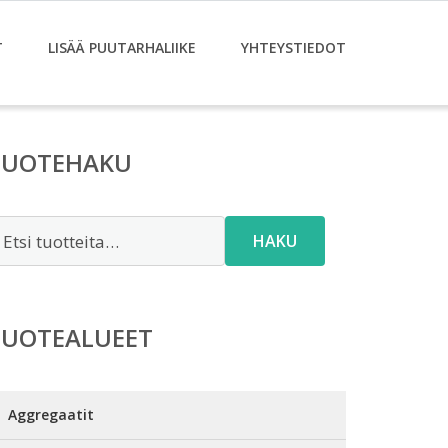
T
LISÄÄ PUUTARHALIIKE
YHTEYSTIEDOT
TUOTEHAKU
tsi:
HAKU
TUOTEALUEET
Aggregaatit