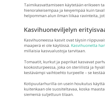
Taimikasvattamiseen käytetään erikseen ta
hienorakeisempaa ja kevyempää kuin tavalli
helpomman alun ilman liikaa ravinteita, jotk
Kasvihuoneviljelyn erityisv
Kasvihuoneessa kasvit ovat täysin riippuvai
maaperä ei ole käytössä.
Kasvihuonetta han
millaisia kasvualustoja tarvitaan.
Tomaatit, kurkut ja paprikat kasvavat parha
kookosturpeessa, joka on steriilistä ja hyvä
kestävämpi vaihtoehto turpeelle – se kestää 
Kotipuutarhurilla on usein houkutus käyttä
kuitenkaan ole suositeltavaa, koska maasta v
siemeniä suljettuun tilaan.