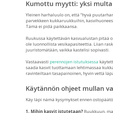
Kumottu myytti: yksi multa 
Yleinen harhaluulo on, että ”hyvä puutarha
parvekkeen kukkaruukkuihin, kasvihuoneese
Tämä ei pidä paikkaansa.
Ruukussa käytettävän kasvualustan pitää ol
ole luonnollista vesikapasiteettia. Liian r
juuristomätään, vaikka kastelisi sopivasti.
Vastaavasti
perennojen istutuksessa
käytett
saada kasvit tuottamaan lehtimassaa kukka
ravinteiltaan tasapainoinen, hyvin vettä l
Käytännön ohjeet mullan va
Käy läpi nämä kysymykset ennen ostopäätö
1. Mihin kasvit istutetaan?
Ruukkuun, maa