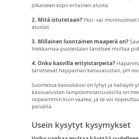
jokaiseen sopii erilainen alusta.
2. Mitä istutetaan?
Yksi- vai monivuotiset 
alustat.
3. Millainen luontainen maaperä on?
Savi
hiekkamaa puolestaan tarvitsee multaa pi
4. Onko kasvilla erityistarpeita?
Hapanmaan
tarvitsevat happaman kasvualustan, pH noi
Suomessa kasvukausi on lyhyt ja hallayöt yl
kasvualustan lämpöominaisuuksilla on me
nopeammin kuin vaalea, ja se voi nopeutta
päivällä.
Usein kysytyt kysymykset
Voiko vanhaa multaa käyttää uudellee