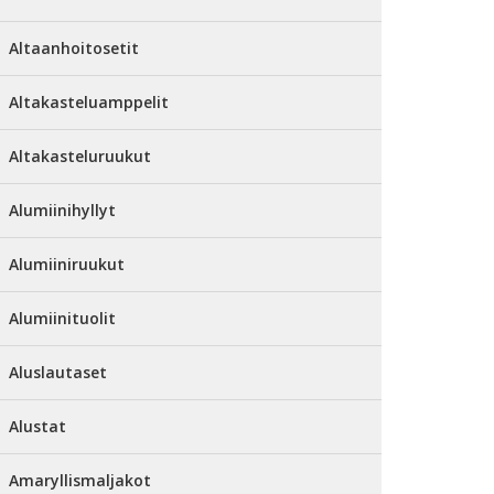
Altaanhoitosetit
Altakasteluamppelit
Altakasteluruukut
Alumiinihyllyt
Alumiiniruukut
Alumiinituolit
Aluslautaset
Alustat
Amaryllismaljakot