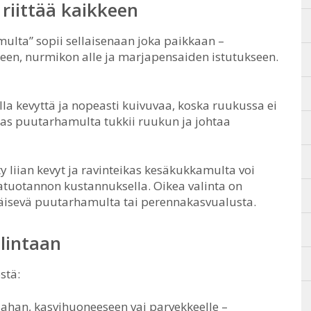
riittää kaikkeen
multa” sopii sellaisenaan joka paikkaan –
en, nurmikon alle ja marjapensaiden istutukseen.
la kevyttä ja nopeasti kuivuvaa, koska ruukussa ei
askas puutarhamulta tukkii ruukun ja johtaa
y liian kevyt ja ravinteikas kesäkukkamulta voi
tuotannon kustannuksella. Oikea valinta on
äpäisevä puutarhamulta tai perennakasvualusta.
lintaan
stä:
han, kasvihuoneeseen vai parvekkeelle –