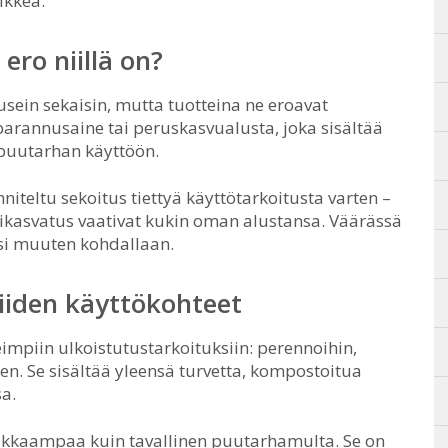
ikkea.
ero niillä on?
sein sekaisin, mutta tuotteina ne eroavat
rannusaine tai peruskasvualusta, joka sisältää
 puutarhan käyttöön.
teltu sekoitus tiettyä käyttötarkoitusta varten –
mikasvatus vaativat kukin oman alustansa. Väärässä
lisi muuten kohdallaan.
iiden käyttökohteet
eimpiin ulkoistutustarkoituksiin: perennoihin,
n. Se sisältää yleensä turvetta, kompostoitua
a.
ikkaampaa kuin tavallinen puutarhamulta. Se on