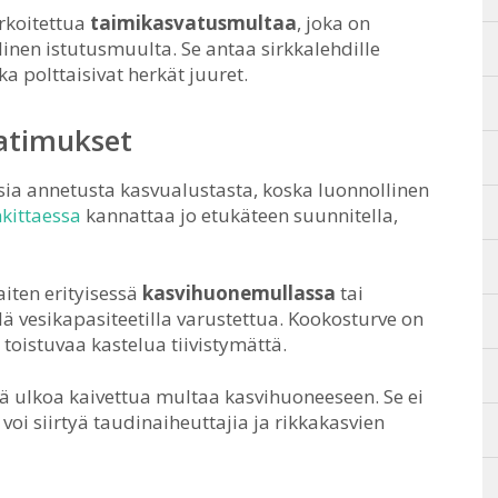
rkoitettua
taimikasvatusmultaa
, joka on
nen istutusmuulta. Se antaa sirkkalehdille
a polttaisivat herkät juuret.
aatimukset
sia annetusta kasvualustasta, koska luonnollinen
kittaessa
kannattaa jo etukäteen suunnitella,
iten erityisessä
kasvihuonemullassa
tai
llä vesikapasiteetilla varustettua. Kookosturve on
toistuvaa kastelua tiivistymättä.
ä ulkoa kaivettua multaa kasvihuoneeseen. Se ei
oi siirtyä taudinaiheuttajia ja rikkakasvien