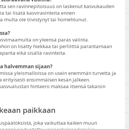
tta sen ravinnepitoisuus on laskenut kasvukauden
a tai lisätä kasviravinteita ennen
a multa ole tiivistynyt tai homehtunut.
ssa?
svimaamulta on yleensä paras valinta.
johon on lisätty hiekkaa tai perliittiä parantamaan
panta eikä sisällä ravinteita.
aa halvemman sijaan?
mmissa yleismalloissa on usein enemmän turvetta ja
erityisesti ensimmäisen kesän jälkeen.
iskasvualustan hintaero maksaa itsensä takaisin
ikeaan paikkaan
uspäätöksistä, joka vaikuttaa kaiken muun