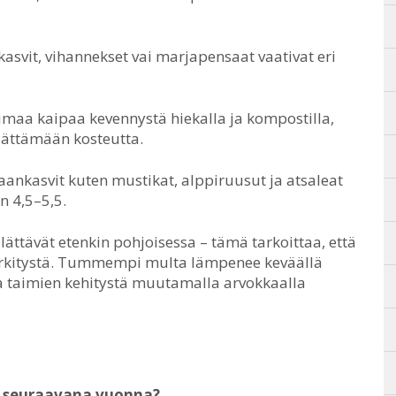
kasvit, vihannekset vai marjapensaat vaativat eri
maa kaipaa kevennystä hiekalla ja kompostilla,
dättämään kosteutta.
kasvit kuten mustikat, alppiruusut ja atsaleat
n 4,5–5,5.
lättävät etenkin pohjoisessa – tämä tarkoittaa, että
rkitystä. Tummempi multa lämpenee keväällä
a taimien kehitystä muutamalla arvokkaalla
n seuraavana vuonna?