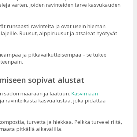
leja varten, joiden ravinteiden tarve kasvukauden
vät runsaasti ravinteita ja ovat usein hieman
jeille. Ruusut, alppiruusut ja atsaleat hyötyvät
heämpää ja pitkävaikutteisempaa – se tukee
eteenpäin.
miseen sopivat alustat
an sadon määrään ja laatuun.
Kasvimaan
ja ravinteikasta kasvualustaa, joka pidättää
postia, turvetta ja hiekkaa. Pelkkä turve ei riitä,
aata pitkällä aikavälillä.