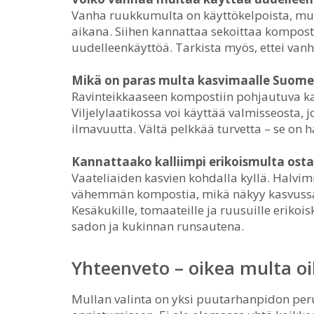
Vanha ruukkumulta on käyttökelpoista, mu
aikana. Siihen kannattaa sekoittaa komposti
uudelleenkäyttöä. Tarkista myös, ettei vanh
Mikä on paras multa kasvimaalle Suome
Ravinteikkaaseen kompostiin pohjautuva ka
Viljelylaatikossa voi käyttää valmisseosta, 
ilmavuutta. Vältä pelkkää turvetta – se on ha
Kannattaako kalliimpi erikoismulta ost
Vaateliaiden kasvien kohdalla kyllä. Halvi
vähemmän kompostia, mikä näkyy kasvussa 
Kesäkukille, tomaateille ja ruusuille eriko
sadon ja kukinnan runsautena.
Yhteenveto – oikea multa o
Mullan valinta on yksi puutarhanpidon per