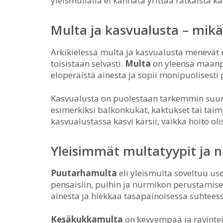
yleismullalla ei kannata yrittää ratkaista ka
Multa ja kasvualusta – mikä 
Arkikielessä multa ja kasvualusta menevät u
toisistaan selvästi.
Multa
on yleensä maanpa
eloperäistä ainesta ja sopii monipuolisesti
Kasvualusta on puolestaan tarkemmin suunni
esimerkiksi balkonkukat, kaktukset tai tai
kasvualustassa kasvi kärsii, vaikka hoito o
Yleisimmät multatyypit ja n
Puutarhamulta
eli yleismulta soveltuu us
pensaisiin, puihin ja nurmikon perustamisee
ainesta ja hiekkaa tasapainoisessa suhteess
Kesäkukkamulta
on kevyempää ja ravinte