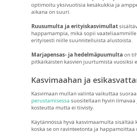
optimoitu yksivuotisia kesäkukkia ja amppe
aikana on suuri.
Ruusumulta ja erityiskasvimullat
sisältä
happamampia, mikä sopii vaateliaammille la
erityisesti niille suunnitelluista alustoista.
Marjapensas- ja hedelmäpuumulta
on ti
pitkäikäisten kasvien juurtumista vuosiksi 
Kasvimaahan ja esikasvatta
Kasvimaan mullan valinta vaikuttaa suora
perustamisessa
suositellaan hyvin ilmavaa 
kosteutta mutta ei tiivisty.
Käytännössä hyvä kasvimaamulta sisältää kom
koska se on ravinteetonta ja happamoittaa m