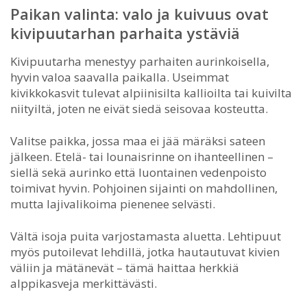
Paikan valinta: valo ja kuivuus ovat
kivipuutarhan parhaita ystäviä
Kivipuutarha menestyy parhaiten aurinkoisella,
hyvin valoa saavalla paikalla. Useimmat
kivikkokasvit tulevat alpiinisilta kallioilta tai kuivilta
niityiltä, joten ne eivät siedä seisovaa kosteutta.
Valitse paikka, jossa maa ei jää märäksi sateen
jälkeen. Etelä- tai lounaisrinne on ihanteellinen –
siellä sekä aurinko että luontainen vedenpoisto
toimivat hyvin. Pohjoinen sijainti on mahdollinen,
mutta lajivalikoima pienenee selvästi.
Vältä isoja puita varjostamasta aluetta. Lehtipuut
myös putoilevat lehdillä, jotka hautautuvat kivien
väliin ja mätänevät – tämä haittaa herkkiä
alppikasveja merkittävästi.