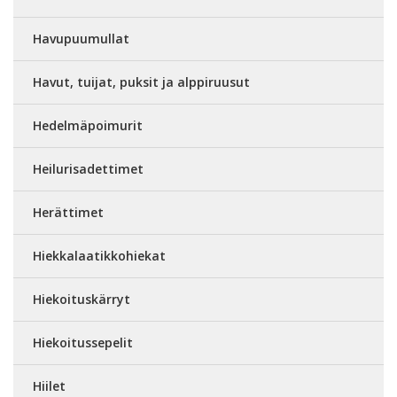
Havupuumullat
Havut, tuijat, puksit ja alppiruusut
Hedelmäpoimurit
Heilurisadettimet
Herättimet
Hiekkalaatikkohiekat
Hiekoituskärryt
Hiekoitussepelit
Hiilet