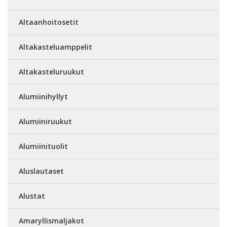
Altaanhoitosetit
Altakasteluamppelit
Altakasteluruukut
Alumiinihyllyt
Alumiiniruukut
Alumiinituolit
Aluslautaset
Alustat
Amaryllismaljakot