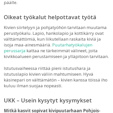
päälle.
Oikeat työkalut helpottavat työtä
Kivien siirtelyyn ja pohjatyöhön tarvitaan muutama
perustyökalu. Lapio, hankolapio ja kottikärry ovat
välttämättömiä, kun liikutellaan raskaita kiviä ja
isoja maa-ainesmääriä.
Puutarhatyökalujen
perussarja
kattaa ne tärkeimmät välineet, joita
kivikkoalueen perustamiseen ja ylläpitoon tarvitaan.
Istutusvaiheessa riittää pieni istutushara ja
istutuslapio kivien väliin mahtumiseen. Hyvä
käsinepari on välttämätön – kivien kanssa töissä iho
kuluu ilman suojaa nopeasti.
UKK – Usein kysytyt kysymykset
Mitkä kasvit sopivat kivipuutarhaan Pohjois-