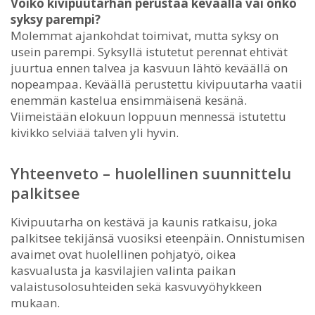
Voiko kivipuutarhan perustaa keväällä vai onko
syksy parempi?
Molemmat ajankohdat toimivat, mutta syksy on
usein parempi. Syksyllä istutetut perennat ehtivät
juurtua ennen talvea ja kasvuun lähtö keväällä on
nopeampaa. Keväällä perustettu kivipuutarha vaatii
enemmän kastelua ensimmäisenä kesänä.
Viimeistään elokuun loppuun mennessä istutettu
kivikko selviää talven yli hyvin.
Yhteenveto – huolellinen suunnittelu
palkitsee
Kivipuutarha on kestävä ja kaunis ratkaisu, joka
palkitsee tekijänsä vuosiksi eteenpäin. Onnistumisen
avaimet ovat huolellinen pohjatyö, oikea
kasvualusta ja kasvilajien valinta paikan
valaistusolosuhteiden sekä kasvuvyöhykkeen
mukaan.