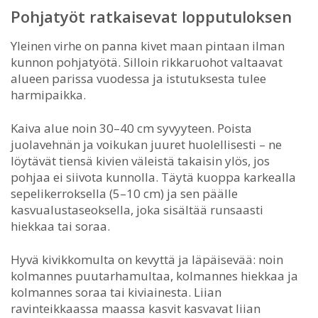
Pohjatyöt ratkaisevat lopputuloksen
Yleinen virhe on panna kivet maan pintaan ilman
kunnon pohjatyötä. Silloin rikkaruohot valtaavat
alueen parissa vuodessa ja istutuksesta tulee
harmipaikka.
Kaiva alue noin 30–40 cm syvyyteen. Poista
juolavehnän ja voikukan juuret huolellisesti – ne
löytävät tiensä kivien väleistä takaisin ylös, jos
pohjaa ei siivota kunnolla. Täytä kuoppa karkealla
sepelikerroksella (5–10 cm) ja sen päälle
kasvualustaseoksella, joka sisältää runsaasti
hiekkaa tai soraa.
Hyvä kivikkomulta on kevyttä ja läpäisevää: noin
kolmannes puutarhamultaa, kolmannes hiekkaa ja
kolmannes soraa tai kiviainesta. Liian
ravinteikkaassa maassa kasvit kasvavat liian