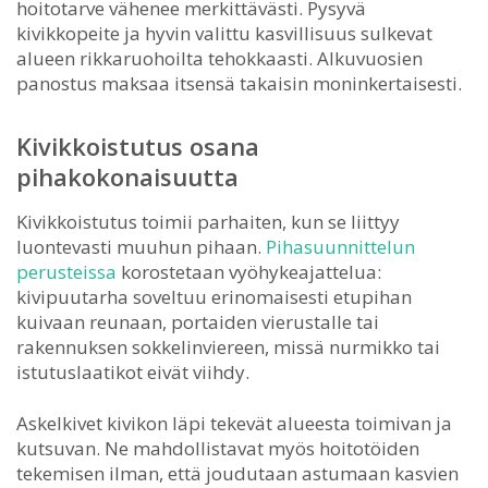
hoitotarve vähenee merkittävästi. Pysyvä
kivikkopeite ja hyvin valittu kasvillisuus sulkevat
alueen rikkaruohoilta tehokkaasti. Alkuvuosien
panostus maksaa itsensä takaisin moninkertaisesti.
Kivikkoistutus osana
pihakokonaisuutta
Kivikkoistutus toimii parhaiten, kun se liittyy
luontevasti muuhun pihaan.
Pihasuunnittelun
perusteissa
korostetaan vyöhykeajattelua:
kivipuutarha soveltuu erinomaisesti etupihan
kuivaan reunaan, portaiden vierustalle tai
rakennuksen sokkelinviereen, missä nurmikko tai
istutuslaatikot eivät viihdy.
Askelkivet kivikon läpi tekevät alueesta toimivan ja
kutsuvan. Ne mahdollistavat myös hoitotöiden
tekemisen ilman, että joudutaan astumaan kasvien