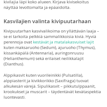
kivilajia läpi koko alueen. Kirjava kivisekoitus
näyttää levottomalta ja epäaidolta.
Kasvilajien valinta kivipuutarhaan
Kivipuutarhan kasvivalikoima on yllättävän laaja –
se ei tarkoita pelkkiä sammalikkoisia kiviä. Hyviä
perennoja ovat
kestävät ja matalakasvuiset lajit
kuten maksaruoho (Sedum), ajuruoho (Thymus),
kissankäpälä (Antennaria), auringonruusu
(Helianthemum) sekä erilaiset neilikkalajit
(Dianthus).
Alppikasvit kuten vuorileinikki (Pulsatilla),
alppiasterit ja kivikkorikko (Saxifraga) tuovat
alkukesän värejä. Sipulikasvit – pikkutulppaanit,
krookukset ja muscarit – täydentävät kevätaspektia
luontevasti.