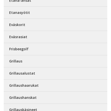
Etana-ansat
Etanasyötit
Eväskorit
Eväsrasiat
Frisbeegolf
Grillaus
Grillausalustat
Grillaushaarukat
Grillaushanskat
Grillauskäsineet