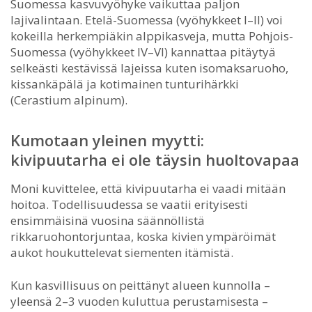
Suomessa kasvuvyöhyke vaikuttaa paljon
lajivalintaan. Etelä-Suomessa (vyöhykkeet I–II) voi
kokeilla herkempiäkin alppikasveja, mutta Pohjois-
Suomessa (vyöhykkeet IV–VI) kannattaa pitäytyä
selkeästi kestävissä lajeissa kuten isomaksaruoho,
kissankäpälä ja kotimainen tunturihärkki
(Cerastium alpinum).
Kumotaan yleinen myytti:
kivipuutarha ei ole täysin huoltovapaa
Moni kuvittelee, että kivipuutarha ei vaadi mitään
hoitoa. Todellisuudessa se vaatii erityisesti
ensimmäisinä vuosina säännöllistä
rikkaruohontorjuntaa, koska kivien ympäröimät
aukot houkuttelevat siementen itämistä.
Kun kasvillisuus on peittänyt alueen kunnolla –
yleensä 2–3 vuoden kuluttua perustamisesta –