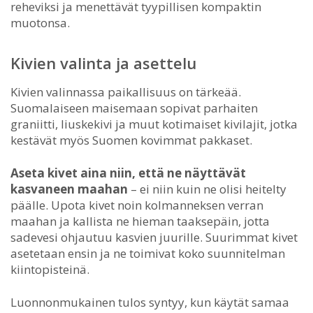
reheviksi ja menettävät tyypillisen kompaktin
muotonsa.
Kivien valinta ja asettelu
Kivien valinnassa paikallisuus on tärkeää.
Suomalaiseen maisemaan sopivat parhaiten
graniitti, liuskekivi ja muut kotimaiset kivilajit, jotka
kestävät myös Suomen kovimmat pakkaset.
Aseta kivet aina niin, että ne näyttävät
kasvaneen maahan
– ei niin kuin ne olisi heitelty
päälle. Upota kivet noin kolmanneksen verran
maahan ja kallista ne hieman taaksepäin, jotta
sadevesi ohjautuu kasvien juurille. Suurimmat kivet
asetetaan ensin ja ne toimivat koko suunnitelman
kiintopisteinä.
Luonnonmukainen tulos syntyy, kun käytät samaa