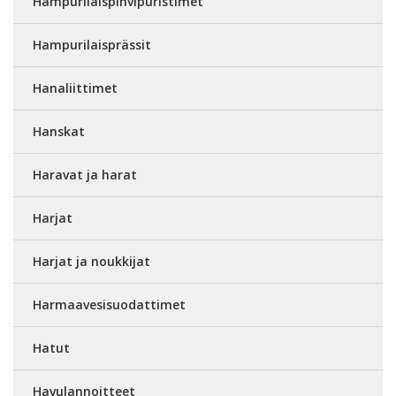
Hampurilaispihvipuristimet
Hampurilaisprässit
Hanaliittimet
Hanskat
Haravat ja harat
Harjat
Harjat ja noukkijat
Harmaavesisuodattimet
Hatut
Havulannoitteet