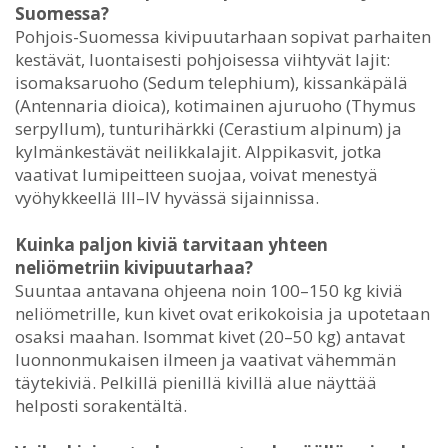
Suomessa?
Pohjois-Suomessa kivipuutarhaan sopivat parhaiten
kestävät, luontaisesti pohjoisessa viihtyvät lajit:
isomaksaruoho (Sedum telephium), kissankäpälä
(Antennaria dioica), kotimainen ajuruoho (Thymus
serpyllum), tunturihärkki (Cerastium alpinum) ja
kylmänkestävät neilikkalajit. Alppikasvit, jotka
vaativat lumipeitteen suojaa, voivat menestyä
vyöhykkeellä III–IV hyvässä sijainnissa.
Kuinka paljon kiviä tarvitaan yhteen
neliömetriin kivipuutarhaa?
Suuntaa antavana ohjeena noin 100–150 kg kiviä
neliömetrille, kun kivet ovat erikokoisia ja upotetaan
osaksi maahan. Isommat kivet (20–50 kg) antavat
luonnonmukaisen ilmeen ja vaativat vähemmän
täytekiviä. Pelkillä pienillä kivillä alue näyttää
helposti sorakentältä.