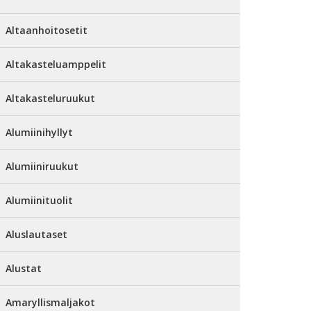
Altaanhoitosetit
Altakasteluamppelit
Altakasteluruukut
Alumiinihyllyt
Alumiiniruukut
Alumiinituolit
Aluslautaset
Alustat
Amaryllismaljakot