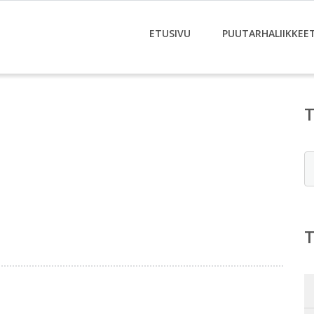
ETUSIVU
PUUTARHALIIKKEE
E