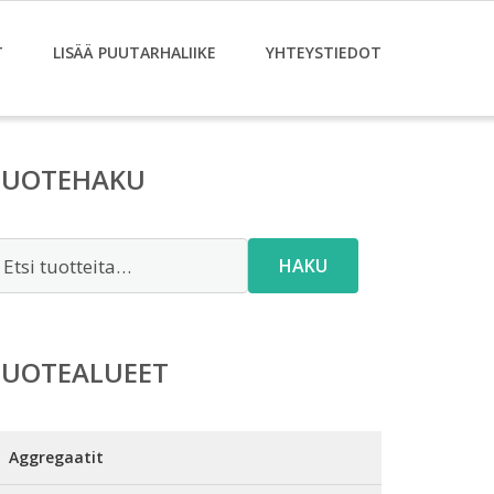
T
LISÄÄ PUUTARHALIIKE
YHTEYSTIEDOT
TUOTEHAKU
tsi:
HAKU
TUOTEALUEET
Aggregaatit