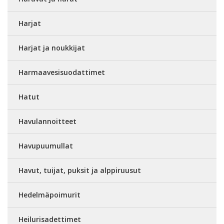
Harjat
Harjat ja noukkijat
Harmaavesisuodattimet
Hatut
Havulannoitteet
Havupuumullat
Havut, tuijat, puksit ja alppiruusut
Hedelmäpoimurit
Heilurisadettimet