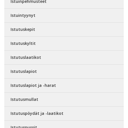
Istuinpehmusteet
Istuintyynyt
Istutuskepit
Istutuskyltit
Istutuslaatikot
Istutuslapiot
Istutuslapiot ja -harat
Istutusmullat
Istutuspöydät ja -laatikot
Istutuspussit