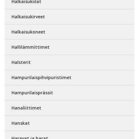
Halkaisukiilat
Halkaisukirveet
Halkaisukoneet
Hallilämmittimet
Halsterit
Hampurilaispihvipuristimet
Hampurilaisprässit
Hanaliittimet
Hanskat
Haravat ja harat