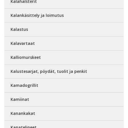
Kalahalsterit
Kalankäsittely ja loimutus
Kalastus
Kalavartaat
Kalliomurskeet
Kalustesarjat, pöydät, tuolit ja penkit
Kamadogrillit
Kamiinat
Kanankakat
Kanatelineet