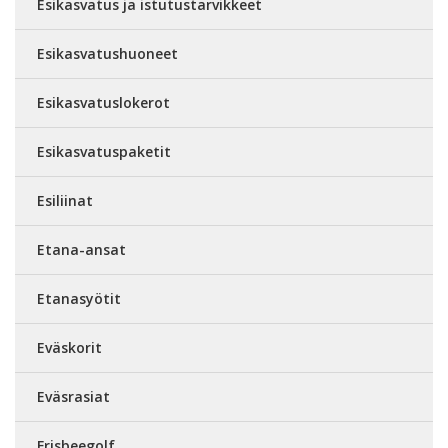
Esikasvatus ja istutustarvikkeet
Esikasvatushuoneet
Esikasvatuslokerot
Esikasvatuspaketit
Esiliinat
Etana-ansat
Etanasyötit
Eväskorit
Eväsrasiat
Frisbeegolf