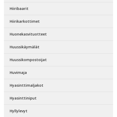
Hiiribaarit
Hiirikarkottimet
Huonekasvituotteet
Huussikäymälät
Huussikompostoijat
Huvimaja
Hyasinttimaljakot
Hyasinttiniput
Hyllylevyt