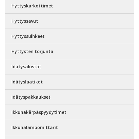
Hyttyskarkottimet
Hyttyssavut
Hyttyssuihkeet
Hyttysten torjunta
Idätysalustat
Idätyslaatikot
Idätyspakkaukset
Ikkunakärpäspyydytimet
Ikkunalämpömittarit