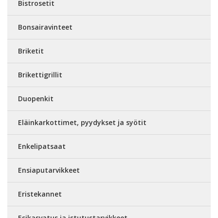
Bistrosetit
Bonsairavinteet
Briketit
Brikettigrillit
Duopenkit
Eläinkarkottimet, pyydykset ja syötit
Enkelipatsaat
Ensiaputarvikkeet
Eristekannet
Esikasvatus ja istutustarvikkeet