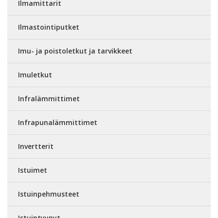
Ilmamittarit
Ilmastointiputket
Imu- ja poistoletkut ja tarvikkeet
Imuletkut
Infralämmittimet
Infrapunalämmittimet
Invertterit
Istuimet
Istuinpehmusteet
Istuintyynyt