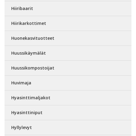
Hiiribaarit
Hiirikarkottimet
Huonekasvituotteet
Huussikäymälät
Huussikompostoijat
Huvimaja
Hyasinttimaljakot
Hyasinttiniput
Hyllylevyt