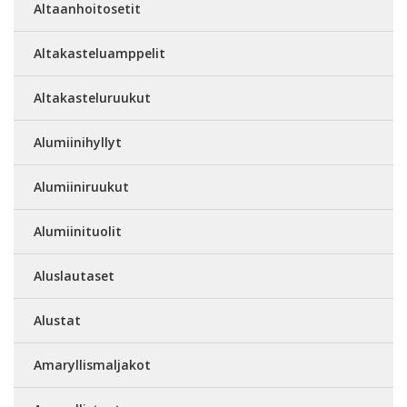
Altaanhoitosetit
Altakasteluamppelit
Altakasteluruukut
Alumiinihyllyt
Alumiiniruukut
Alumiinituolit
Aluslautaset
Alustat
Amaryllismaljakot