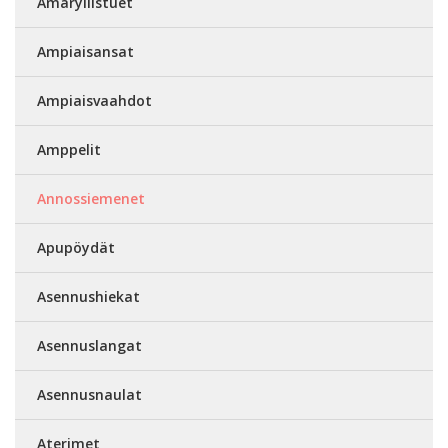
Amaryllistuet
Ampiaisansat
Ampiaisvaahdot
Amppelit
Annossiemenet
Apupöydät
Asennushiekat
Asennuslangat
Asennusnaulat
Aterimet