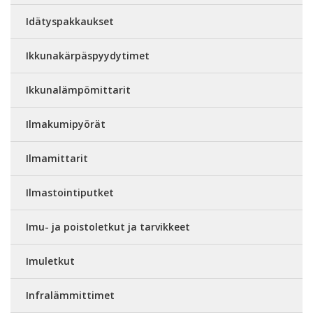
Idätyspakkaukset
Ikkunakärpäspyydytimet
Ikkunalämpömittarit
Ilmakumipyörät
Ilmamittarit
Ilmastointiputket
Imu- ja poistoletkut ja tarvikkeet
Imuletkut
Infralämmittimet