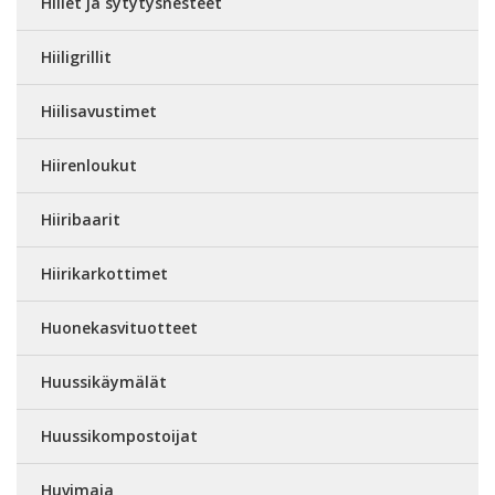
Hiilet ja sytytysnesteet
Hiiligrillit
Hiilisavustimet
Hiirenloukut
Hiiribaarit
Hiirikarkottimet
Huonekasvituotteet
Huussikäymälät
Huussikompostoijat
Huvimaja