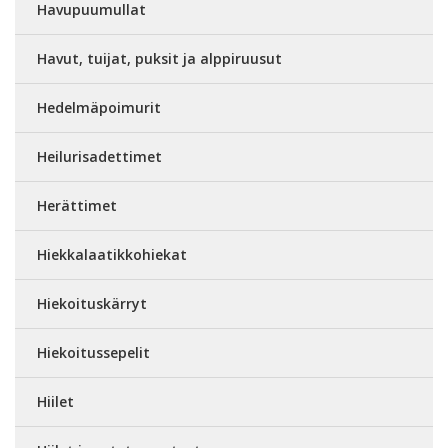
Havupuumullat
Havut, tuijat, puksit ja alppiruusut
Hedelmäpoimurit
Heilurisadettimet
Herättimet
Hiekkalaatikkohiekat
Hiekoituskärryt
Hiekoitussepelit
Hiilet