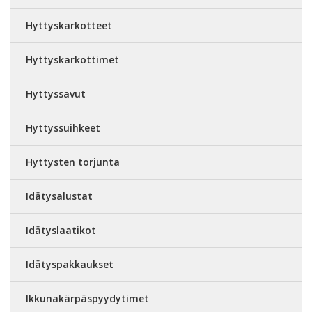
Hyttyskarkotteet
Hyttyskarkottimet
Hyttyssavut
Hyttyssuihkeet
Hyttysten torjunta
Idätysalustat
Idätyslaatikot
Idätyspakkaukset
Ikkunakärpäspyydytimet