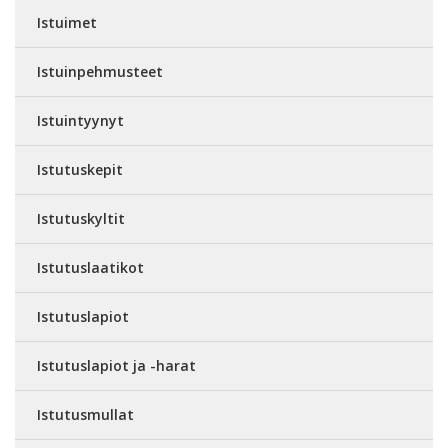
Istuimet
Istuinpehmusteet
Istuintyynyt
Istutuskepit
Istutuskyltit
Istutuslaatikot
Istutuslapiot
Istutuslapiot ja -harat
Istutusmullat