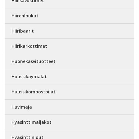
Hiilisavustimet
Hiirenloukut
Hiiribaarit
Hiirikarkottimet
Huonekasvituotteet
Huussikäymälät
Huussikompostoijat
Huvimaja
Hyasinttimaljakot
Hyasinttiniput