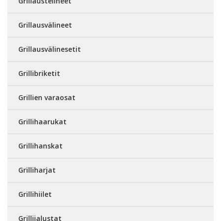
Grillaustelineet
Grillausvälineet
Grillausvälinesetit
Grillibriketit
Grillien varaosat
Grillihaarukat
Grillihanskat
Grilliharjat
Grillihiilet
Grillijalustat