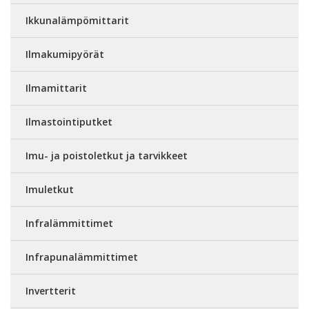
Ikkunalämpömittarit
Ilmakumipyörät
Ilmamittarit
Ilmastointiputket
Imu- ja poistoletkut ja tarvikkeet
Imuletkut
Infralämmittimet
Infrapunalämmittimet
Invertterit