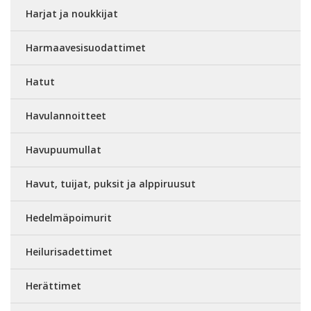
Harjat ja noukkijat
Harmaavesisuodattimet
Hatut
Havulannoitteet
Havupuumullat
Havut, tuijat, puksit ja alppiruusut
Hedelmäpoimurit
Heilurisadettimet
Herättimet