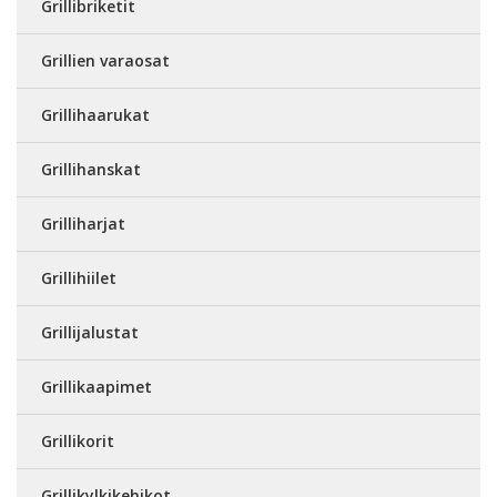
Grillibriketit
Grillien varaosat
Grillihaarukat
Grillihanskat
Grilliharjat
Grillihiilet
Grillijalustat
Grillikaapimet
Grillikorit
Grillikylkikehikot