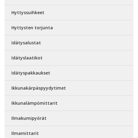
Hyttyssuihkeet
Hyttysten torjunta
Idätysalustat
Idätyslaatikot
Idätyspakkaukset
Ikkunakärpäspyydytimet
Ikkunalämpömittarit
Ilmakumipyörät
Ilmamittarit