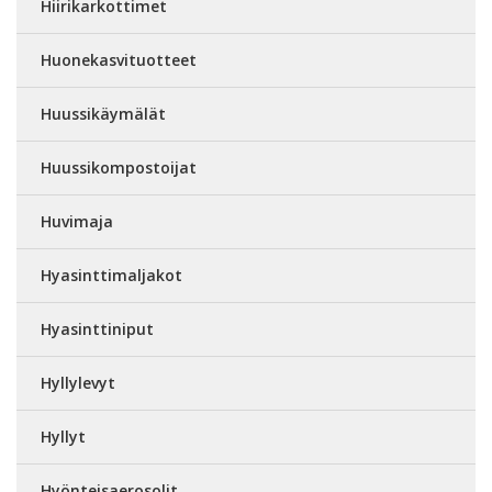
Hiirikarkottimet
Huonekasvituotteet
Huussikäymälät
Huussikompostoijat
Huvimaja
Hyasinttimaljakot
Hyasinttiniput
Hyllylevyt
Hyllyt
Hyönteisaerosolit