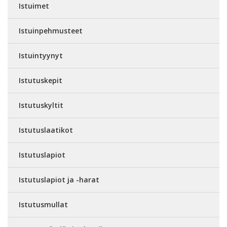
Istuimet
Istuinpehmusteet
Istuintyynyt
Istutuskepit
Istutuskyltit
Istutuslaatikot
Istutuslapiot
Istutuslapiot ja -harat
Istutusmullat