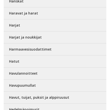
Hanskat
Haravat ja harat
Harjat
Harjat ja noukkijat
Harmaavesisuodattimet
Hatut
Havulannoitteet
Havupuumullat
Havut, tuijat, puksit ja alppiruusut
Hedelmäpoimurit