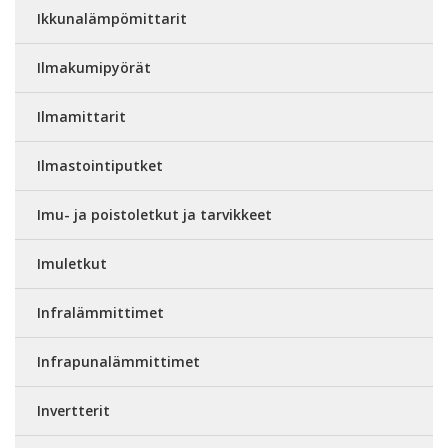
Ikkunalämpömittarit
Ilmakumipyörät
Ilmamittarit
Ilmastointiputket
Imu- ja poistoletkut ja tarvikkeet
Imuletkut
Infralämmittimet
Infrapunalämmittimet
Invertterit