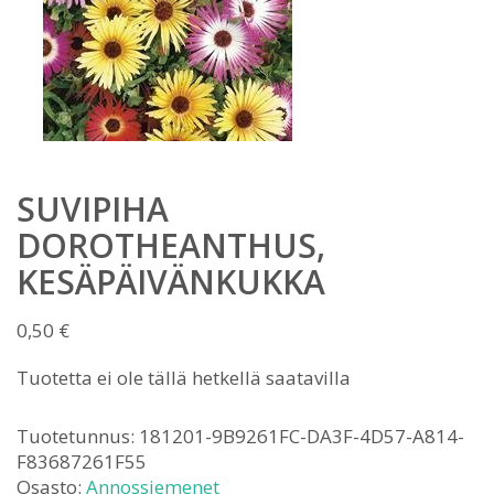
SUVIPIHA
DOROTHEANTHUS,
KESÄPÄIVÄNKUKKA
0,50
€
Tuotetta ei ole tällä hetkellä saatavilla
Tuotetunnus:
181201-9B9261FC-DA3F-4D57-A814-
F83687261F55
Osasto:
Annossiemenet