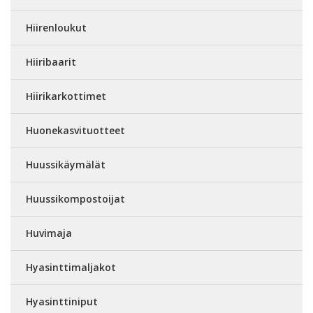
Hiirenloukut
Hiiribaarit
Hiirikarkottimet
Huonekasvituotteet
Huussikäymälät
Huussikompostoijat
Huvimaja
Hyasinttimaljakot
Hyasinttiniput