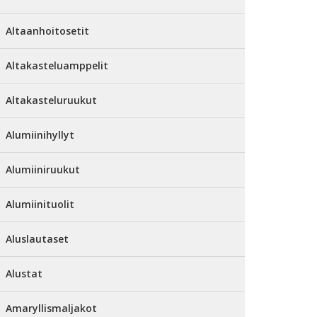
Altaanhoitosetit
Altakasteluamppelit
Altakasteluruukut
Alumiinihyllyt
Alumiiniruukut
Alumiinituolit
Aluslautaset
Alustat
Amaryllismaljakot