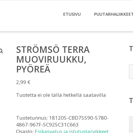
ETUSIVU
PUUTARHALIIKKEE
STRÖMSÖ TERRA
MUOVIRUUKKU,
PYÖREÄ
E
2,99
€
Tuotetta ei ole tällä hetkellä saatavilla
Tuotetunnus:
181205-CBD75590-5780-
4867-967F-5C925C31C663
Osasto:
Esikasvatus ja istutustarvikkeet