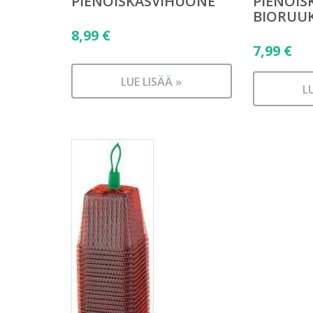
PIENOISKASVIHUONE
PIENOIS
BIORUU
8,99
€
7,99
€
LUE LISÄÄ »
L