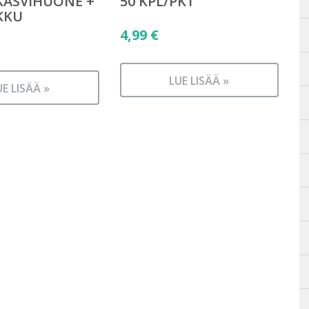
KASVIHUONE +
50 KPL/PKT
KKU
4,99
€
LUE LISÄÄ »
UE LISÄÄ »