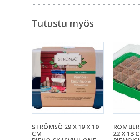
Tutustu myös
STRÖMSÖ 29 X 19 X 19
ROMBERG
CM
22 X 13 