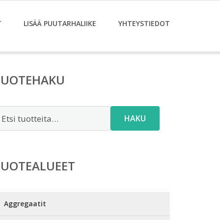
T
LISÄÄ PUUTARHALIIKE
YHTEYSTIEDOT
TUOTEHAKU
tsi:
HAKU
TUOTEALUEET
Aggregaatit