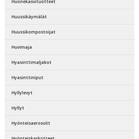
Huonekasvituotteet
Huussikäymälät
Huussikompostoijat
Huvimaja
Hyasinttimaljakot
Hyasinttiniput
Hyllylevyt
Hyllyt
Hyönteisaerosolit
Hyönteiskarkotteet