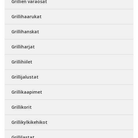
Grillien varaosat
Grillihaarukat
Grillihanskat
Grilliharjat
Grillihiilet
Grillijalustat
Grillikaapimet
Grillikorit
Grillikylkikehikot
Grillilastat