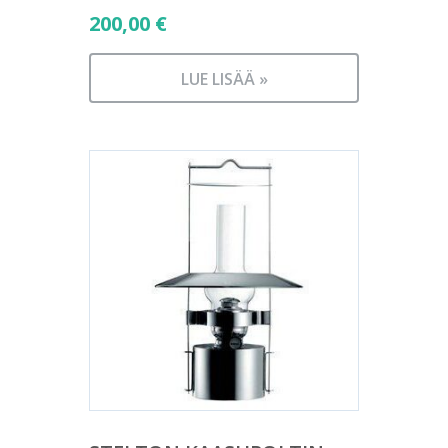
200,00
€
LUE LISÄÄ »