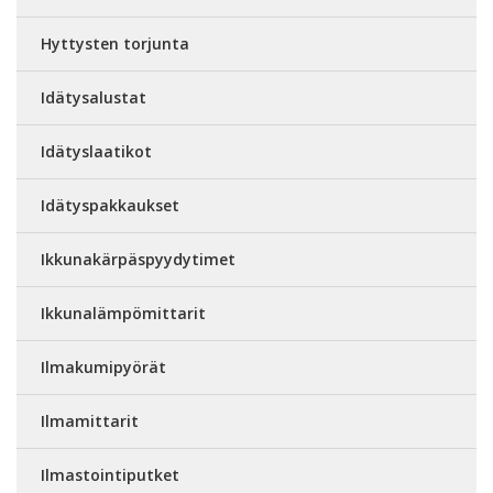
Hyttysten torjunta
Idätysalustat
Idätyslaatikot
Idätyspakkaukset
Ikkunakärpäspyydytimet
Ikkunalämpömittarit
Ilmakumipyörät
Ilmamittarit
Ilmastointiputket