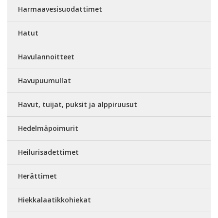
Harmaavesisuodattimet
Hatut
Havulannoitteet
Havupuumullat
Havut, tuijat, puksit ja alppiruusut
Hedelmäpoimurit
Heilurisadettimet
Herättimet
Hiekkalaatikkohiekat