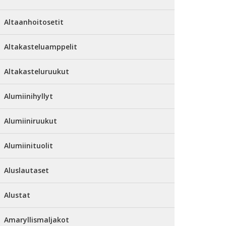
Altaanhoitosetit
Altakasteluamppelit
Altakasteluruukut
Alumiinihyllyt
Alumiiniruukut
Alumiinituolit
Aluslautaset
Alustat
Amaryllismaljakot