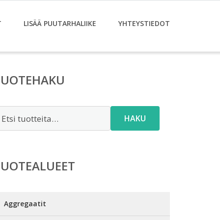
T
LISÄÄ PUUTARHALIIKE
YHTEYSTIEDOT
TUOTEHAKU
tsi:
HAKU
TUOTEALUEET
Aggregaatit