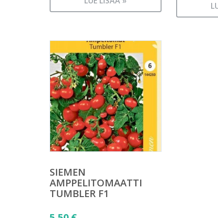
LUE LISÄÄ »
L
SIEMEN
AMPPELITOMAATTI
TUMBLER F1
5,50
€