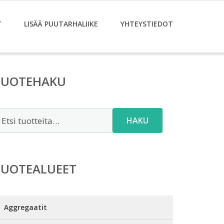
T
LISÄÄ PUUTARHALIIKE
YHTEYSTIEDOT
TUOTEHAKU
tsi:
HAKU
TUOTEALUEET
Aggregaatit