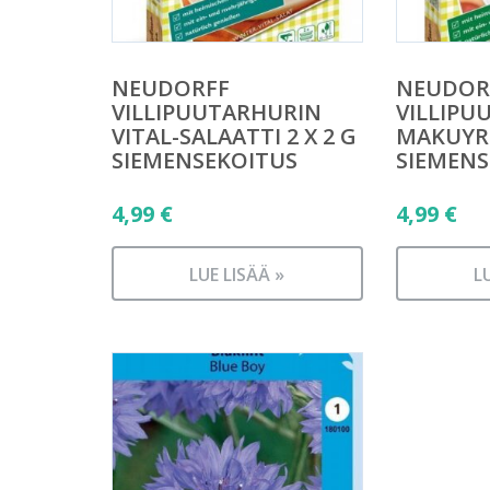
NEUDORFF
NEUDOR
VILLIPUUTARHURIN
VILLIPU
VITAL-SALAATTI 2 X 2 G
MAKUYRT
SIEMENSEKOITUS
SIEMENS
4,99
€
4,99
€
LUE LISÄÄ »
L