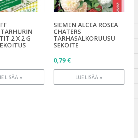
FF
SIEMEN ALCEA ROSEA
UTARHURIN
CHATERS
IT 2 X 2 G
TARHASALKORUUSU
EKOITUS
SEKOITE
0,79
€
UE LISÄÄ »
LUE LISÄÄ »