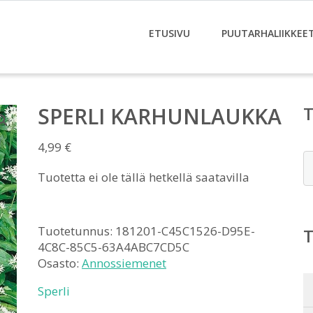
ETUSIVU
PUUTARHALIIKKEE
SPERLI KARHUNLAUKKA
4,99
€
E
Tuotetta ei ole tällä hetkellä saatavilla
Tuotetunnus:
181201-C45C1526-D95E-
4C8C-85C5-63A4ABC7CD5C
Osasto:
Annossiemenet
Sperli