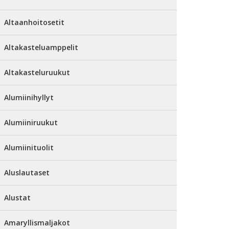
Altaanhoitosetit
Altakasteluamppelit
Altakasteluruukut
Alumiinihyllyt
Alumiiniruukut
Alumiinituolit
Aluslautaset
Alustat
Amaryllismaljakot