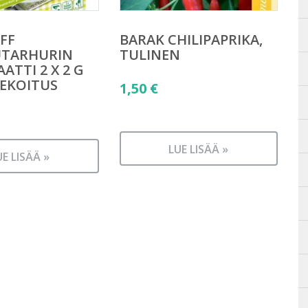
FF
BARAK CHILIPAPRIKA,
UTARHURIN
TULINEN
AATTI 2 X 2 G
EKOITUS
1,50
€
LUE LISÄÄ »
UE LISÄÄ »