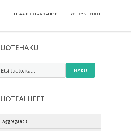
T
LISÄÄ PUUTARHALIIKE
YHTEYSTIEDOT
TUOTEHAKU
tsi:
HAKU
TUOTEALUEET
Aggregaatit