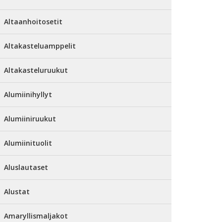
Altaanhoitosetit
Altakasteluamppelit
Altakasteluruukut
Alumiinihyllyt
Alumiiniruukut
Alumiinituolit
Aluslautaset
Alustat
Amaryllismaljakot