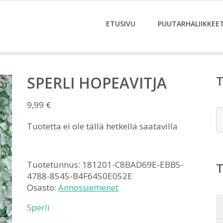
ETUSIVU
PUUTARHALIIKKEE
SPERLI HOPEAVITJA
9,99
€
E
Tuotetta ei ole tällä hetkellä saatavilla
Tuotetunnus:
181201-C8BAD69E-EBB5-
4788-8545-B4F6450E052E
Osasto:
Annossiemenet
Sperli