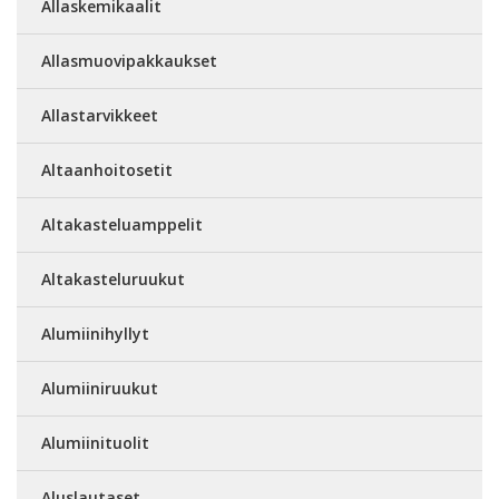
Allaskemikaalit
Allasmuovipakkaukset
Allastarvikkeet
Altaanhoitosetit
Altakasteluamppelit
Altakasteluruukut
Alumiinihyllyt
Alumiiniruukut
Alumiinituolit
Aluslautaset