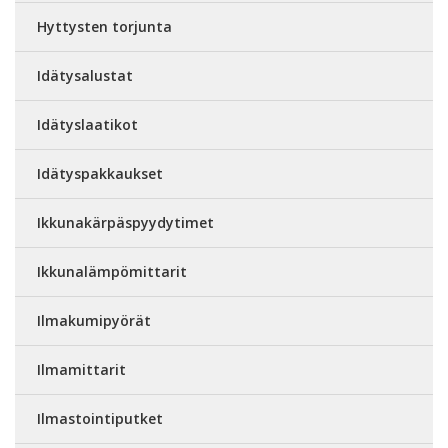
Hyttysten torjunta
Idätysalustat
Idätyslaatikot
Idätyspakkaukset
Ikkunakärpäspyydytimet
Ikkunalämpömittarit
Ilmakumipyörät
Ilmamittarit
Ilmastointiputket