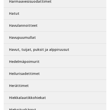
Harmaavesisuodattimet
Hatut
Havulannoitteet
Havupuumullat
Havut, tuijat, puksit ja alppiruusut
Hedelmäpoimurit
Heilurisadettimet
Herättimet
Hiekkalaatikkohiekat
Hiekoituskärryt