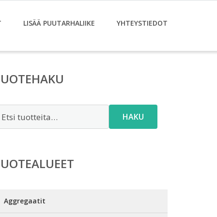
T
LISÄÄ PUUTARHALIIKE
YHTEYSTIEDOT
TUOTEHAKU
tsi:
HAKU
TUOTEALUEET
Aggregaatit