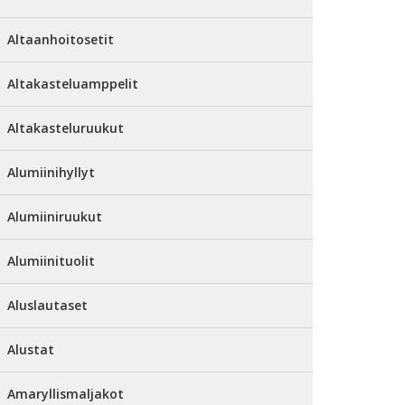
Altaanhoitosetit
Altakasteluamppelit
Altakasteluruukut
Alumiinihyllyt
Alumiiniruukut
Alumiinituolit
Aluslautaset
Alustat
Amaryllismaljakot