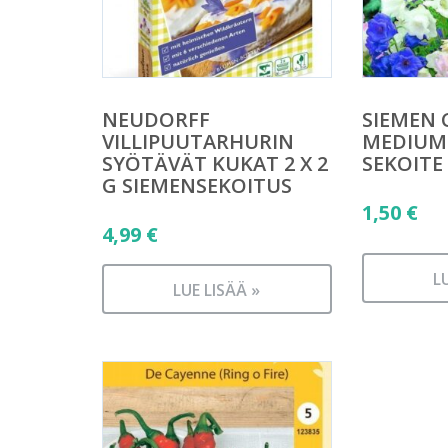
NEUDORFF
SIEMEN
VILLIPUUTARHURIN
MEDIUM
SYÖTÄVÄT KUKAT 2 X 2
SEKOITE
G SIEMENSEKOITUS
1,50
€
4,99
€
L
LUE LISÄÄ »