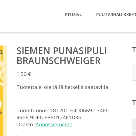
ETUSIVU
PUUTARHALIIKKEE
SIEMEN PUNASIPULI
BRAUNSCHWEIGER
E
1,50
€
Tuotetta ei ole tällä hetkellä saatavilla
Tuotetunnus:
181201-E4D06892-34F6-
496F-9DE6-9850124F1D36
Osasto:
Annossiemenet