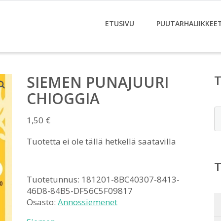
ETUSIVU
PUUTARHALIIKKEE
SIEMEN PUNAJUURI
CHIOGGIA
E
1,50
€
Tuotetta ei ole tällä hetkellä saatavilla
Tuotetunnus:
181201-8BC40307-8413-
46D8-84B5-DF56C5F09817
Osasto:
Annossiemenet