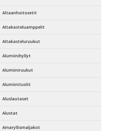
Altaanhoitosetit
Altakasteluamppelit
Altakasteluruukut
Alumiinihyllyt
Alumiiniruukut
Alumiinituolit
Aluslautaset
Alustat
Amaryllismaljakot