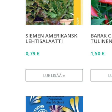
SIEMEN AMERIKANSK
BARAK C
LEHTISALAATTI
TULINE
0,79
€
1,50
€
LUE LISÄÄ »
L