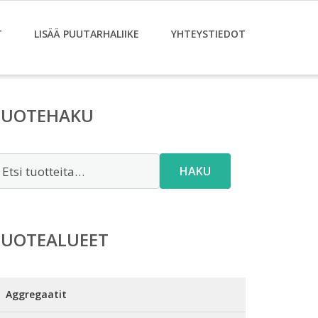
T
LISÄÄ PUUTARHALIIKE
YHTEYSTIEDOT
TUOTEHAKU
tsi:
HAKU
TUOTEALUEET
Aggregaatit