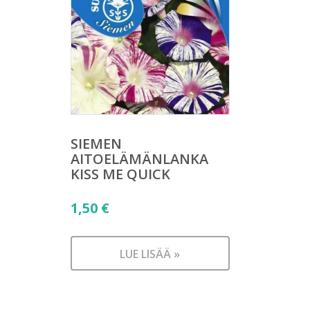
SIEMEN
AITOELÄMÄNLANKA
KISS ME QUICK
1,50
€
LUE LISÄÄ »