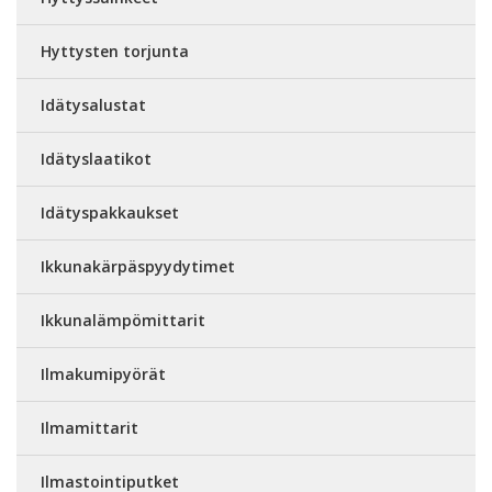
Hyttysten torjunta
Idätysalustat
Idätyslaatikot
Idätyspakkaukset
Ikkunakärpäspyydytimet
Ikkunalämpömittarit
Ilmakumipyörät
Ilmamittarit
Ilmastointiputket