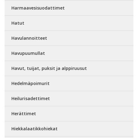
Harmaavesisuodattimet
Hatut
Havulannoitteet
Havupuumullat
Havut, tuijat, puksit ja alppiruusut
Hedelmäpoimurit
Heilurisadettimet
Herättimet
Hiekkalaatikkohiekat