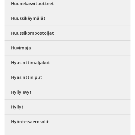
Huonekasvituotteet
Huussikäymälät
Huussikompostoijat
Huvimaja
Hyasinttimaljakot
Hyasinttiniput
Hyllylevyt
Hyllyt
Hyönteisaerosolit