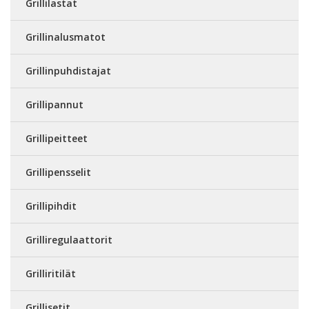
Grillilastat
Grillinalusmatot
Grillinpuhdistajat
Grillipannut
Grillipeitteet
Grillipensselit
Grillipihdit
Grilliregulaattorit
Grilliritilät
Grillisetit