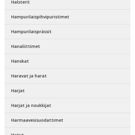
Halsterit
Hampurilaispihvipuristimet
Hampurilaisprässit
Hanaliittimet
Hanskat
Haravat ja harat
Harjat
Harjat ja noukkijat
Harmaavesisuodattimet
Hatut