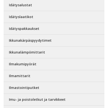
Idätysalustat
Idätyslaatikot
Idätyspakkaukset
Ikkunakärpäspyydytimet
Ikkunalämpömittarit
Ilmakumipyörät
Ilmamittarit
Ilmastointiputket
Imu- ja poistoletkut ja tarvikkeet