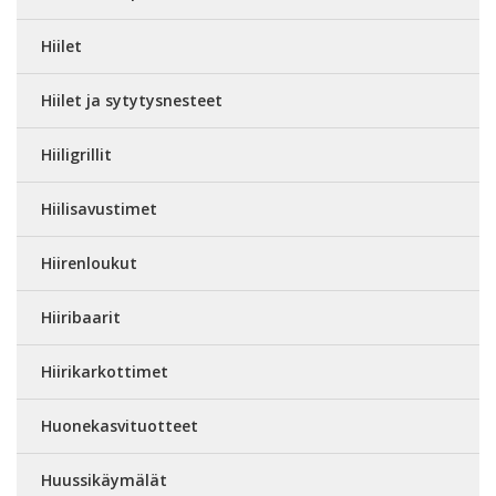
Hiilet
Hiilet ja sytytysnesteet
Hiiligrillit
Hiilisavustimet
Hiirenloukut
Hiiribaarit
Hiirikarkottimet
Huonekasvituotteet
Huussikäymälät