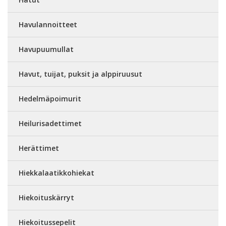
Havulannoitteet
Havupuumullat
Havut, tuijat, puksit ja alppiruusut
Hedelmäpoimurit
Heilurisadettimet
Herättimet
Hiekkalaatikkohiekat
Hiekoituskärryt
Hiekoitussepelit