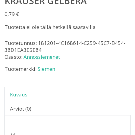
KRAUSER GELBERA
0,79
€
Tuotetta ei ole tällä hetkellä saatavilla
Tuotetunnus:
181201-4C168614-C259-45C7-B454-
38D1EA3E5E84
Osasto:
Annossiemenet
Tuotemerkki:
Siemen
Kuvaus
Arviot (0)