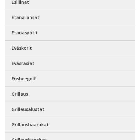
Esiliinat
Etana-ansat
Etanasyötit
Eväskorit
Eväsrasiat
Frisbeegolf
Grillaus
Grillausalustat
Grillaushaarukat
Grillaushanskat