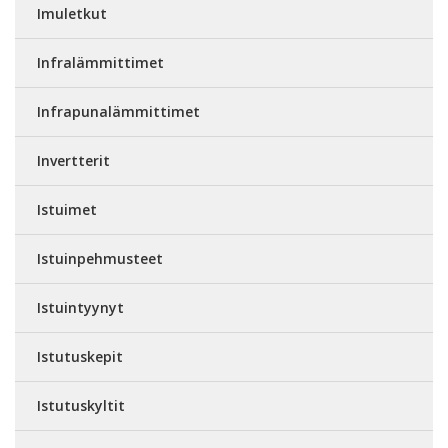
Imuletkut
Infralämmittimet
Infrapunalämmittimet
Invertterit
Istuimet
Istuinpehmusteet
Istuintyynyt
Istutuskepit
Istutuskyltit