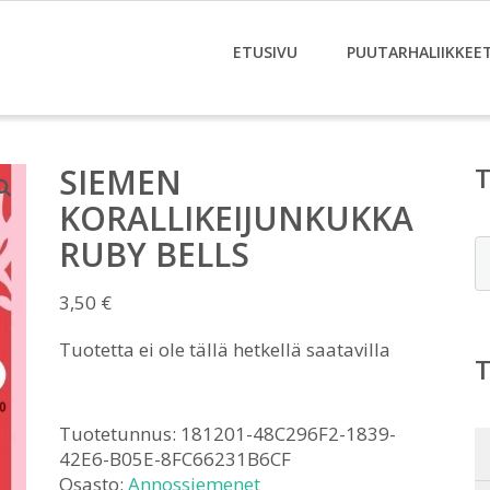
ETUSIVU
PUUTARHALIIKKEE
SIEMEN
KORALLIKEIJUNKUKKA
RUBY BELLS
E
3,50
€
Tuotetta ei ole tällä hetkellä saatavilla
Tuotetunnus:
181201-48C296F2-1839-
42E6-B05E-8FC66231B6CF
Osasto:
Annossiemenet