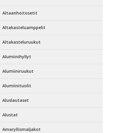
Altaanhoitosetit
Altakasteluamppelit
Altakasteluruukut
Alumiinihyllyt
Alumiiniruukut
Alumiinituolit
Aluslautaset
Alustat
Amaryllismaljakot