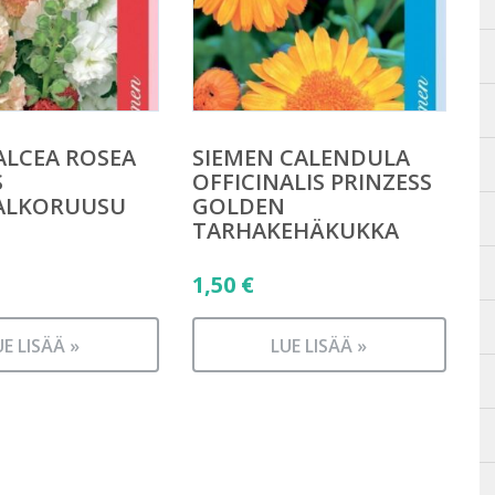
ALCEA ROSEA
SIEMEN CALENDULA
S
OFFICINALIS PRINZESS
ALKORUUSU
GOLDEN
TARHAKEHÄKUKKA
1,50
€
UE LISÄÄ »
LUE LISÄÄ »