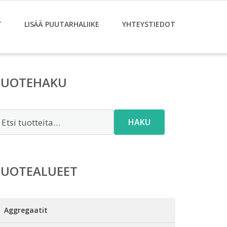
T
LISÄÄ PUUTARHALIIKE
YHTEYSTIEDOT
TUOTEHAKU
tsi:
HAKU
TUOTEALUEET
Aggregaatit