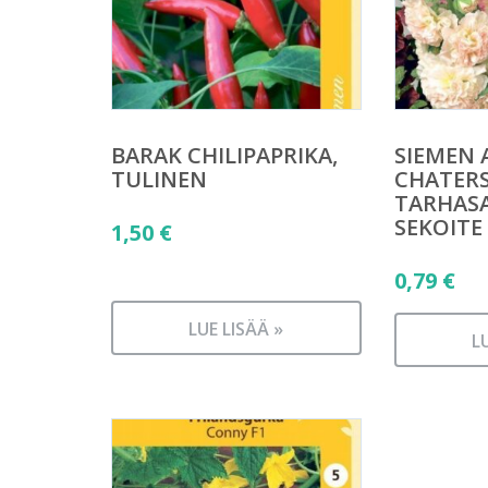
BARAK CHILIPAPRIKA,
SIEMEN 
TULINEN
CHATER
TARHAS
SEKOITE
1,50
€
0,79
€
LUE LISÄÄ »
L