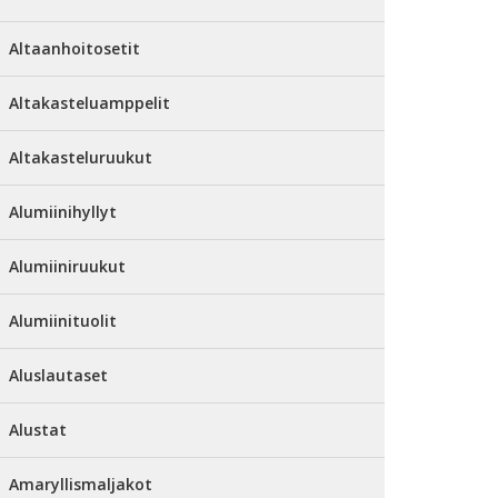
Altaanhoitosetit
Altakasteluamppelit
Altakasteluruukut
Alumiinihyllyt
Alumiiniruukut
Alumiinituolit
Aluslautaset
Alustat
Amaryllismaljakot