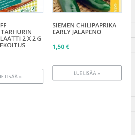
FF
SIEMEN CHILIPAPRIKA
UTARHURIN
EARLY JALAPENO
LAATTI 2 X 2 G
EKOITUS
1,50
€
LUE LISÄÄ »
UE LISÄÄ »