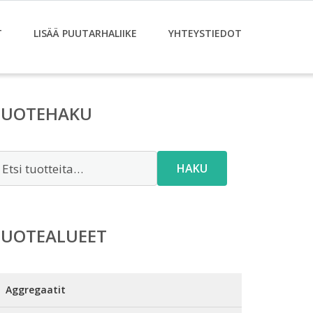
T
LISÄÄ PUUTARHALIIKE
YHTEYSTIEDOT
TUOTEHAKU
tsi:
HAKU
TUOTEALUEET
Aggregaatit