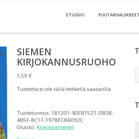
ETUSIVU
PUUTARHALIIKKEE
SIEMEN
KIRJOKANNUSRUOHO
E
1,50
€
Tuotetta ei ole tällä hetkellä saatavilla
Tuotetunnus:
181201-40FB7521-DB38-
4B5F-8C17-1978ECBA092C
Osasto:
Annossiemenet