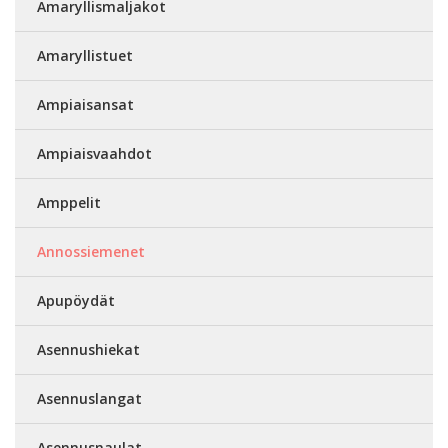
Amaryllismaljakot
Amaryllistuet
Ampiaisansat
Ampiaisvaahdot
Amppelit
Annossiemenet
Apupöydät
Asennushiekat
Asennuslangat
Asennusnaulat