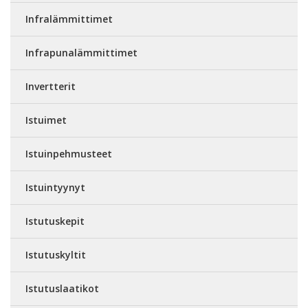
Infralämmittimet
Infrapunalämmittimet
Invertterit
Istuimet
Istuinpehmusteet
Istuintyynyt
Istutuskepit
Istutuskyltit
Istutuslaatikot