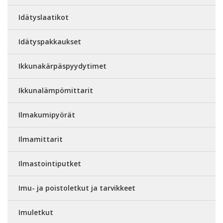
Idätyslaatikot
Idätyspakkaukset
Ikkunakärpäspyydytimet
Ikkunalämpömittarit
Ilmakumipyörät
Ilmamittarit
Ilmastointiputket
Imu- ja poistoletkut ja tarvikkeet
Imuletkut