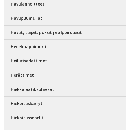
Havulannoitteet
Havupuumullat
Havut, tuijat, puksit ja alppiruusut
Hedelmäpoimurit
Heilurisadettimet
Herättimet
Hiekkalaatikkohiekat
Hiekoituskärryt
Hiekoitussepelit