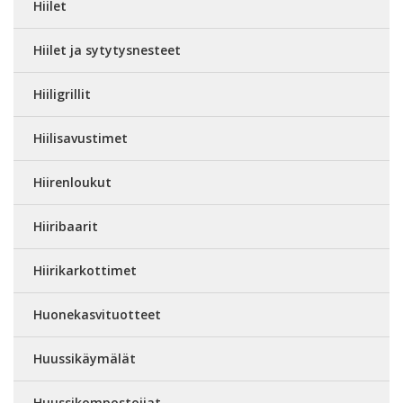
Hiilet
Hiilet ja sytytysnesteet
Hiiligrillit
Hiilisavustimet
Hiirenloukut
Hiiribaarit
Hiirikarkottimet
Huonekasvituotteet
Huussikäymälät
Huussikompostoijat